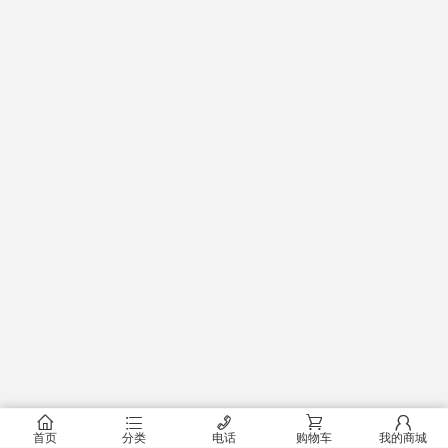
󰂠
󰂦
󰄫
󰂟
󰂢
首页
分类
电话
购物车
我的商城