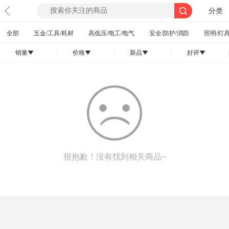
分类
全部
五金/工具/耗材
高低压/电工/电气
安全/防护/消防
照明/灯具
销量
|
价格
|
新品
|
好评
|
󰄢
󰄢
󰄢
󰄢
很抱歉！没有找到相关商品~