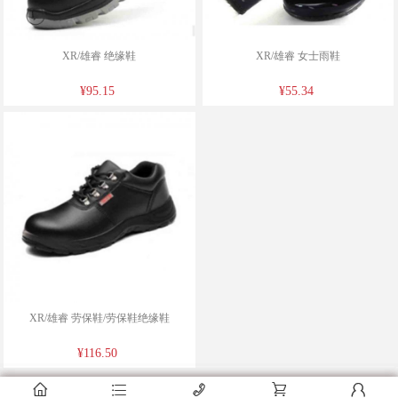
XR/雄睿 绝缘鞋
XR/雄睿 女士雨鞋
¥95.15
¥55.34
XR/雄睿 劳保鞋/劳保鞋绝缘鞋
¥116.50
󰂠
󰂠
󰂠
󰂦
󰂦
󰂦
󰄫
󰄫
󰄫
󰂟
󰂟
󰂟
󰂢
󰂢
󰂢