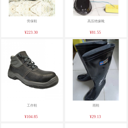
劳保鞋
高压绝缘靴
¥223.30
¥81.55
工作鞋
雨鞋
¥104.85
¥29.13