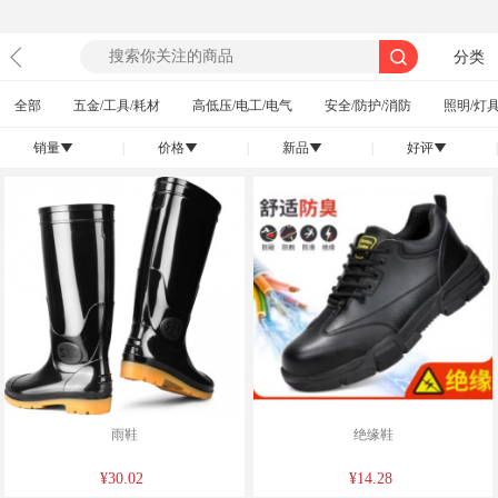
分类
全部
五金/工具/耗材
高低压/电工/电气
安全/防护/消防
照明/灯具
销量
|
价格
|
新品
|
好评
|
󰄢
󰄢
󰄢
󰄢
雨鞋
绝缘鞋
¥30.02
¥14.28