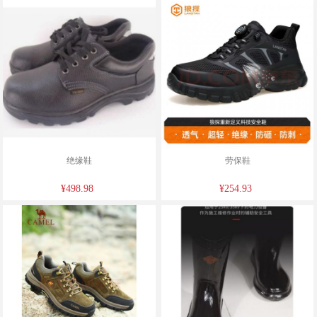
绝缘鞋
劳保鞋
¥498.98
¥254.93