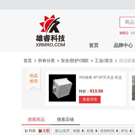
店铺
商品
店铺
MRO
M
首页
品牌中心
首页
所有分类
安全/防护/消防
工业/清洁
清洁设
热卖
XR/雄睿 4P 8P开关盒 暗盒
推荐
¥13.50
特价：
查看详情
雄睿 钢丝绳卡头
搜索商品
搜索店铺
¥2.07
特价：
列表
大图
默认排序
销量
价格
添加时间
评论
查看详情