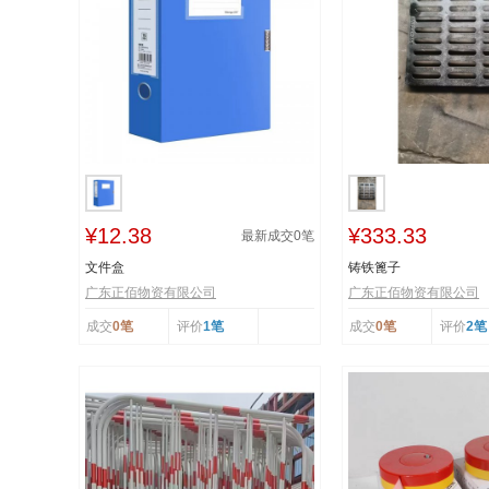
¥12.38
¥333.33
最新成交
0
笔
文件盒
铸铁篦子
广东正佰物资有限公司
广东正佰物资有限公司
成交
0笔
评价
1笔
成交
0笔
评价
2笔