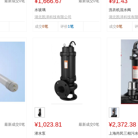
¥1,666.67
¥91.43
最新成交
0
笔
最新成交
0
笔
水玻璃
洗衣机混水阀
湖北凯泽科技有限公司
湖北凯泽科技有
成交
0笔
评价
1笔
成交
0笔
¥1,023.81
¥2,372.38
最新成交
0
笔
最新成交
0
笔
潜水泵
上海尚民三相污