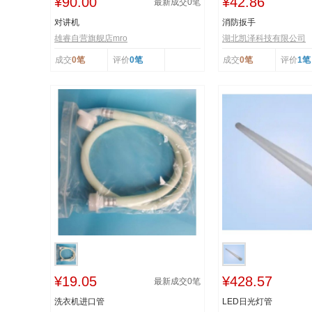
¥90.00
¥42.86
最新成交
0
笔
对讲机
消防扳手
雄睿自营旗舰店mro
湖北凯泽科技有限公司
成交
0笔
评价
0笔
成交
0笔
评价
1笔
¥19.05
¥428.57
最新成交
0
笔
洗衣机进口管
LED日光灯管