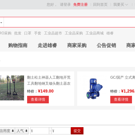
您好，
请登录
免费注册
回到首页
我要买
RO采购
批发
口罩
手套
工业品超市
工业品采购
工业品商城
雄睿
购物指南
走进雄睿
商家采购
公告促销
商
备
翻土松土神器人工翻地开荒
GC/国产 立式
工具翻地钢叉锄头翻土器农
用松土工具
¥149.00
¥1,296
特价：
特价：
查看详情
查看详情
信用度
人气
提交
¥
¥