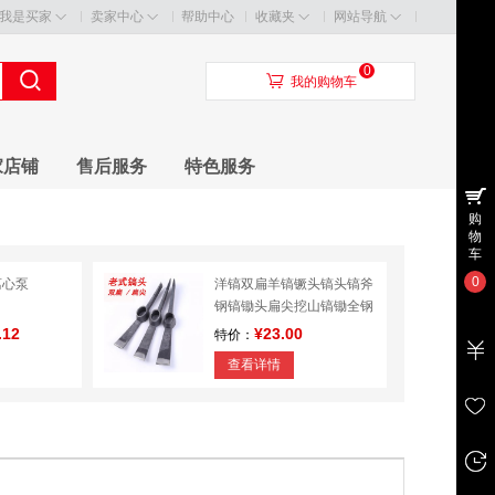
我是买家
卖家中心
帮助中心
收藏夹
网站导航
0
󰃦
我的购物车
家店铺
售后服务
特色服务
购
物
车
0
离心泵
洋镐双扁羊镐镢头镐头镐斧
钢镐锄头扁尖挖山镐锄全钢
纯钢
.12
¥23.00
特价：
查看详情