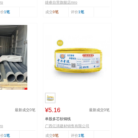
o
雄睿自营旗舰店mro
评价
1笔
成交
0笔
评价
1笔
¥5.16
最新成交
0
笔
最新成交
0
笔
单股多芯软铜线
o
广西亿清建材销售有限公司
评价
1笔
成交
0笔
评价
1笔