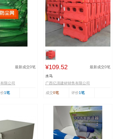
¥109.52
最新成交
0
笔
最新成交
0
笔
水马
售有限公司
广西亿清建材销售有限公司
评价
1笔
成交
0笔
评价
1笔