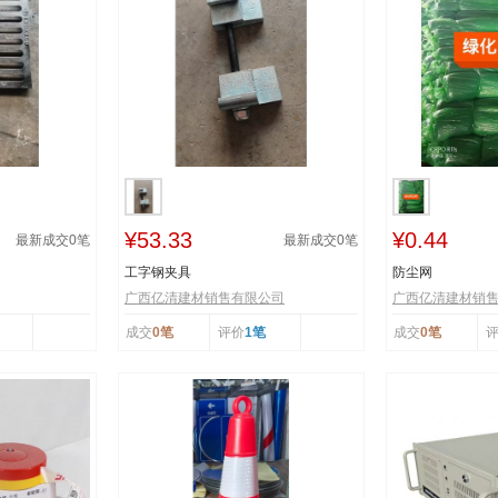
¥53.33
¥0.44
最新成交
0
笔
最新成交
0
笔
工字钢夹具
防尘网
广西亿清建材销售有限公司
广西亿清建材销
成交
0笔
评价
1笔
成交
0笔