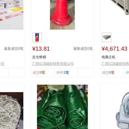
¥13.81
¥4,671.43
最新成交
0
笔
最新成交
0
笔
反光锥桶
电脑主机
公司
广西亿清建材销售有限公司
广西亿清建材销
成交
0笔
评价
1笔
成交
0笔