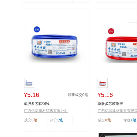
¥5.16
¥5.16
最新成交
0
笔
单股多芯软铜线
单股多芯软铜线
广西亿清建材销售有限公司
广西亿清建材销售有限
成交
0笔
评价
1笔
成交
0笔
评价
1笔