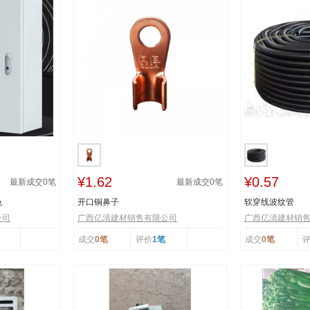
¥1.62
¥0.57
最新成交
0
笔
最新成交
0
笔
色
开口铜鼻子
软穿线波纹管
公司
广西亿清建材销售有限公司
广西亿清建材销
成交
0笔
评价
1笔
成交
0笔