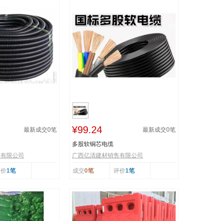
¥99.24
最新成交
0
笔
最新成交
0
笔
多股软铜芯电缆
售有限公司
广西亿清建材销售有限公司
评价
1笔
成交
0笔
评价
1笔