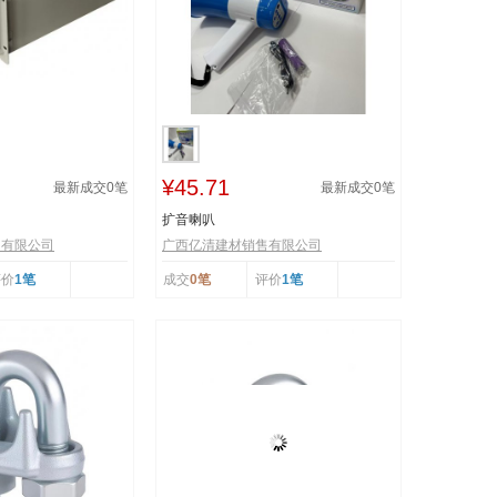
¥45.71
最新成交
0
笔
最新成交
0
笔
扩音喇叭
售有限公司
广西亿清建材销售有限公司
评价
1笔
成交
0笔
评价
1笔