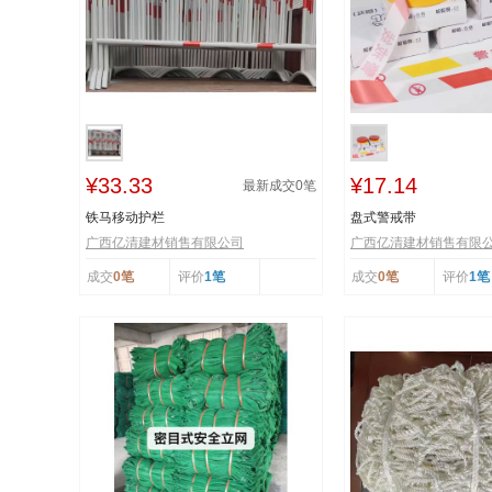
¥33.33
¥17.14
最新成交
0
笔
铁马移动护栏
盘式警戒带
广西亿清建材销售有限公司
广西亿清建材销售有限
成交
0笔
评价
1笔
成交
0笔
评价
1笔