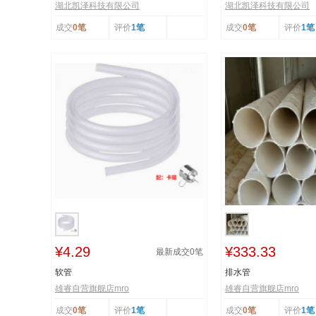
湖北凯泽科技有限公司
湖北凯泽科技有限公司
成交
0笔
评价
1笔
成交
0笔
评价
1笔
¥4.29
¥333.33
最新成交
0
笔
软管
排水管
雄睿自营旗舰店mro
雄睿自营旗舰店mro
成交
0笔
评价
1笔
成交
0笔
评价
1笔