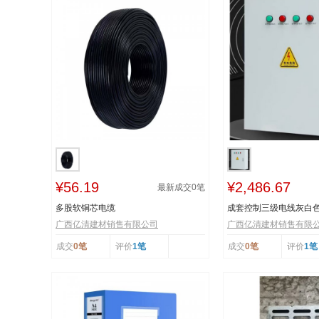
¥56.19
¥2,486.67
最新成交
0
笔
多股软铜芯电缆
成套控制三级电线灰白
广西亿清建材销售有限公司
广西亿清建材销售有限
成交
0笔
评价
1笔
成交
0笔
评价
1笔