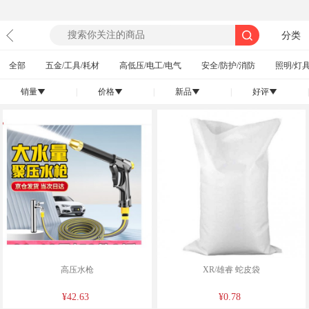
分类
全部
五金/工具/耗材
高低压/电工/电气
安全/防护/消防
照明/灯具
销量
|
价格
|
新品
|
好评
|
󰄢
󰄢
󰄢
󰄢
高压水枪
XR/雄睿 蛇皮袋
¥42.63
¥0.78