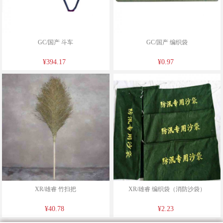
GC/国产 斗车
GC/国产 编织袋
¥394.17
¥0.97
XR/雄睿 竹扫把
XR/雄睿 编织袋（消防沙袋）
¥40.78
¥2.23