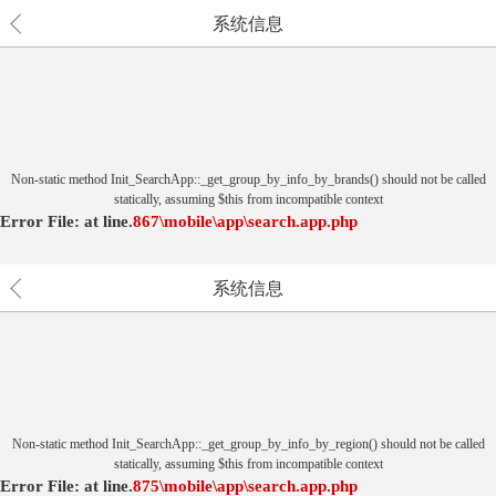
系统信息
Non-static method Init_SearchApp::_get_group_by_info_by_brands() should not be called
statically, assuming $this from incompatible context
Error File:
at
line.
867
\mobile\app\search.app.php
系统信息
Non-static method Init_SearchApp::_get_group_by_info_by_region() should not be called
statically, assuming $this from incompatible context
Error File:
at
line.
875
\mobile\app\search.app.php