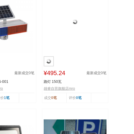
¥495.24
最新成交
0
笔
最新成交
0
笔
-001
路灯 150瓦
o
雄睿自营旗舰店mro
评价
1笔
成交
0笔
评价
0笔