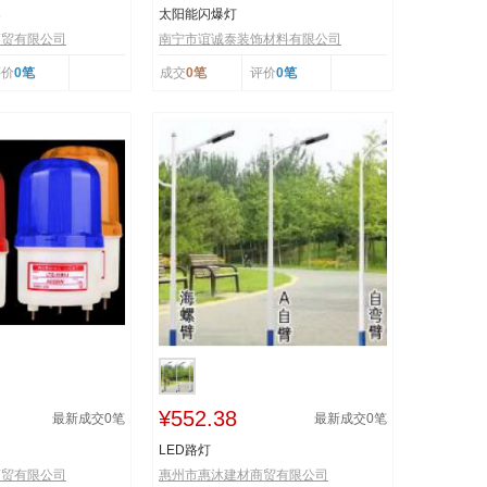
架
太阳能闪爆灯
商贸有限公司
南宁市谊诚泰装饰材料有限公司
评价
0笔
成交
0笔
评价
0笔
¥552.38
最新成交
0
笔
最新成交
0
笔
LED路灯
商贸有限公司
惠州市惠沐建材商贸有限公司