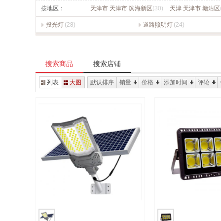
按地区：
天津市 天津市 滨海新区
(30)
天津 天津市 塘沽区
投光灯
(28)
道路照明灯
(24)
搜索商品
搜索店铺
列表
大图
默认排序
销量
价格
添加时间
评论