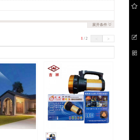
展开
条件
1
/
2
<
>