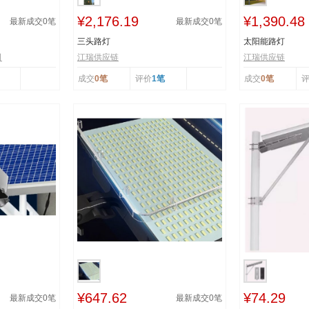
¥2,176.19
¥1,390.48
最新成交
0
笔
最新成交
0
笔
三头路灯
太阳能路灯
司
江瑞供应链
江瑞供应链
成交
0笔
评价
1笔
成交
0笔
¥647.62
¥74.29
最新成交
0
笔
最新成交
0
笔