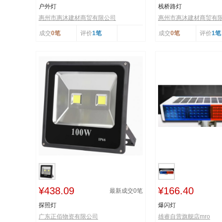
户外灯
栈桥路灯
惠州市惠沐建材商贸有限公司
惠州市惠沐建材商贸有
成交
0笔
评价
1笔
成交
0笔
评价
1笔
¥438.09
¥166.40
最新成交
0
笔
探照灯
爆闪灯
广东正佰物资有限公司
雄睿自营旗舰店mro