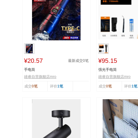
¥20.57
¥95.15
最新成交
0
笔
手电筒
强光手电筒
雄睿自营旗舰店mro
雄睿自营旗舰店mro
成交
0笔
评价
1笔
成交
0笔
评价
1笔