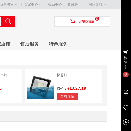
我是买家
卖家中心
帮助中心
收藏夹
网站导航
0
󰃦
我的购物车
家店铺
售后服务
特色服务
购
物
车
0
塔吊灯
探照灯
0
¥1,027.18
特价：
查看详情