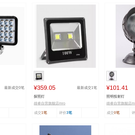
¥359.05
¥101.41
最新成交
0
笔
最新成交
1
笔
探照灯
照明投射灯
雄睿自营旗舰店mro
雄睿自营旗舰店mr
成交
1笔
评价
3笔
成交
0笔