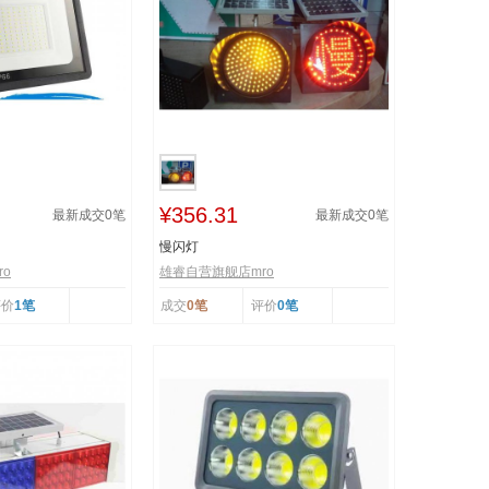
¥356.31
最新成交
0
笔
最新成交
0
笔
慢闪灯
o
雄睿自营旗舰店mro
评价
1笔
成交
0笔
评价
0笔