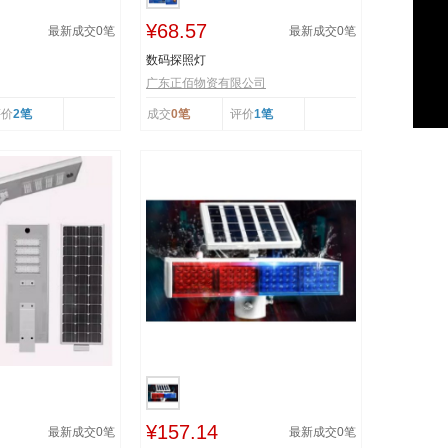
¥68.57
最新成交
0
笔
最新成交
0
笔
数码探照灯
广东正佰物资有限公司
评价
2笔
成交
0笔
评价
1笔
¥157.14
最新成交
0
笔
最新成交
0
笔