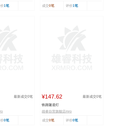
评价
1笔
成交
0笔
评价
1笔
¥147.62
最新成交
0
笔
最新成交
0
笔
铁路隧道灯
o
雄睿自营旗舰店mro
评价
0笔
成交
0笔
评价
0笔