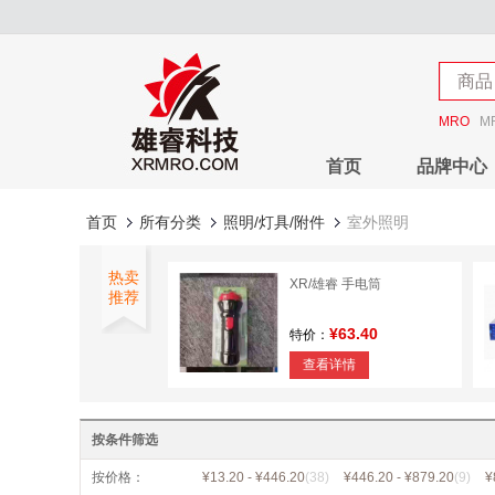
店铺
商品
店铺
MRO
M
首页
品牌中心
首页
所有分类
照明/灯具/附件
室外照明
热卖
XR/雄睿 手电筒
推荐
¥63.40
特价：
查看详情
YAMING/亚明 LED投光灯
按条件筛选
¥151.76
特价：
按价格：
¥13.20 - ¥446.20
(38)
¥446.20 - ¥879.20
(9)
¥
查看详情