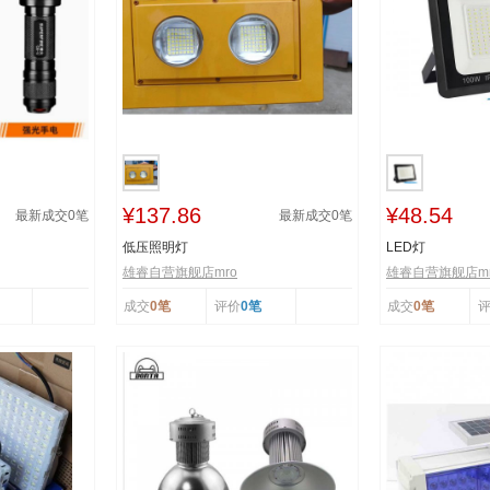
¥137.86
¥48.54
最新成交
0
笔
最新成交
0
笔
低压照明灯
LED灯
雄睿自营旗舰店mro
雄睿自营旗舰店mr
成交
0笔
评价
0笔
成交
0笔