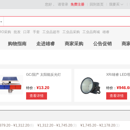
您好，
请登录
免费注册
回到首页
我要买
RO采购
批发
口罩
手套
工业品超市
工业品采购
工业品商城
雄睿
购物指南
走进雄睿
商家采购
公告促销
商
GC/国产 太阳能反光灯
XR/雄睿 LED
¥13.20
¥946.6
特价：
特价：
查看详情
查看详情
879.20 - ¥1,312.20
(6)
¥1,312.20 - ¥1,745.20
(3)
¥1,745.20 - ¥2,178.20
(1)