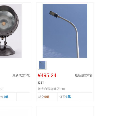
¥495.24
最新成交
0
笔
最新成交
0
笔
路灯
o
雄睿自营旗舰店mro
评价
1笔
成交
0笔
评价
1笔