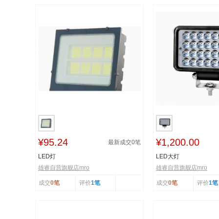
¥95.24
¥1,200.00
最新成交
0
笔
LED灯
LED大灯
雄睿自营旗舰店mro
雄睿自营旗舰店mro
成交
0笔
评价
1笔
成交
0笔
评价
1笔