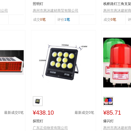
照明灯
栈桥路灯三角支
限公司
惠州市惠沐建材商贸有限公司
惠州市惠沐建材
成交
0笔
评价
1笔
成交
0笔
¥438.10
¥85.71
最新成交
0
笔
最新成交
0
笔
探照灯
爆闪灯
广东正佰物资有限公司
惠州市惠沐建材