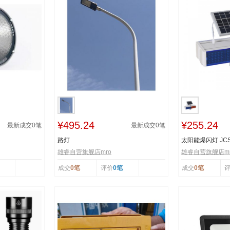
¥495.24
¥255.24
最新成交
0
笔
最新成交
0
笔
路灯
太阳能爆闪灯 JCS
雄睿自营旗舰店mro
雄睿自营旗舰店mr
成交
0笔
评价
0笔
成交
0笔