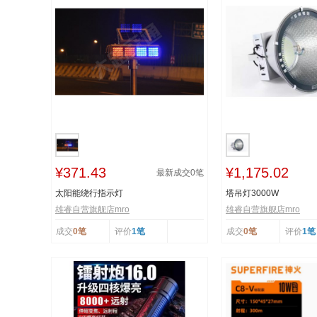
¥371.43
¥1,175.02
最新成交
0
笔
太阳能绕行指示灯
塔吊灯3000W
雄睿自营旗舰店mro
雄睿自营旗舰店mro
成交
0笔
评价
1笔
成交
0笔
评价
1笔