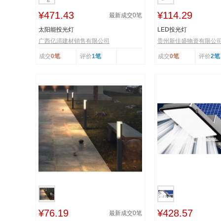
¥471.43
¥114.29
最新成交
0
笔
太阳能投光灯
LED投光灯
广西亿清建材销售有限公司
贵州新佳盛物资有限公
成交
0笔
评价
1笔
成交
0笔
评价
2笔
¥76.19
¥428.57
最新成交
0
笔