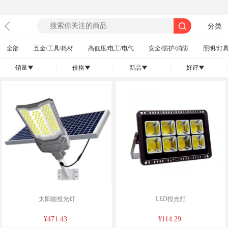
分类
全部
五金/工具/耗材
高低压/电工/电气
安全/防护/消防
照明/灯具
销量
|
价格
|
新品
|
好评
|
󰄢
󰄢
󰄢
󰄢
太阳能投光灯
LED投光灯
¥471.43
¥114.29