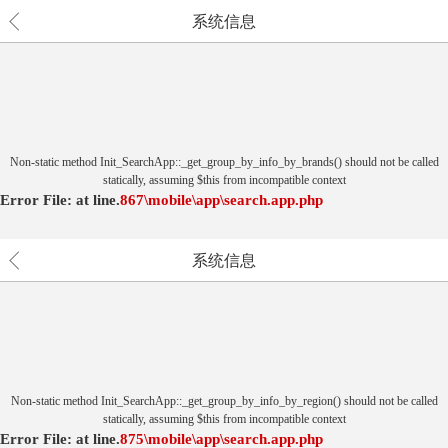
系统信息
Non-static method Init_SearchApp::_get_group_by_info_by_brands() should not be called
statically, assuming $this from incompatible context
Error File:
at
line.
867
\mobile\app\search.app.php
系统信息
Non-static method Init_SearchApp::_get_group_by_info_by_region() should not be called
statically, assuming $this from incompatible context
Error File:
at
line.
875
\mobile\app\search.app.php