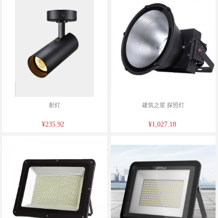
射灯
建筑之星 探照灯
¥235.92
¥1,027.18