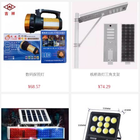
数码探照灯
栈桥路灯三角支架
¥68.57
¥74.29