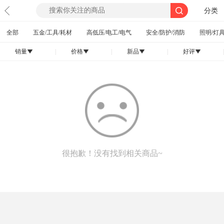
分类
全部
五金/工具/耗材
高低压/电工/电气
安全/防护/消防
照明/灯具
销量
|
价格
|
新品
|
好评
|
󰄢
󰄢
󰄢
󰄢
很抱歉！没有找到相关商品~