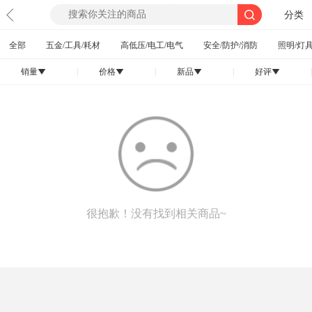
分类
全部
五金/工具/耗材
高低压/电工/电气
安全/防护/消防
照明/灯具
销量
|
价格
|
新品
|
好评
|
󰄢
󰄢
󰄢
󰄢
很抱歉！没有找到相关商品~