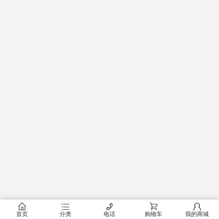
󰂠
󰂦
󰄫
󰂟
󰂢
首页
分类
电话
购物车
我的商城