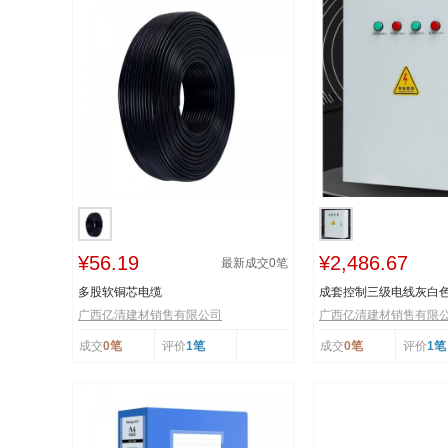
¥56.19
¥2,486.67
最新成交
0
笔
多股软铜芯电缆
成套控制三级电线灰白
广西亿清建材销售有限公司
广西亿清建材销售有限
成交
0笔
评价
1笔
成交
0笔
评价
1笔