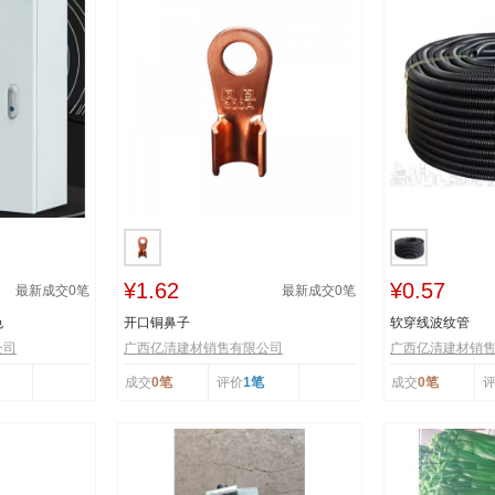
¥1.62
¥0.57
最新成交
0
笔
最新成交
0
笔
色
开口铜鼻子
软穿线波纹管
公司
广西亿清建材销售有限公司
广西亿清建材销
成交
0笔
评价
1笔
成交
0笔