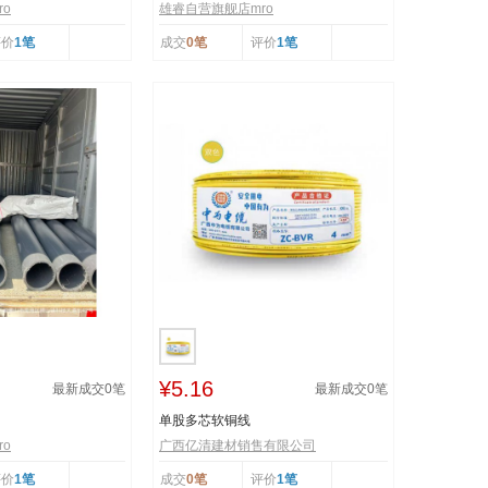
o
雄睿自营旗舰店mro
评价
1笔
成交
0笔
评价
1笔
¥5.16
最新成交
0
笔
最新成交
0
笔
单股多芯软铜线
o
广西亿清建材销售有限公司
评价
1笔
成交
0笔
评价
1笔