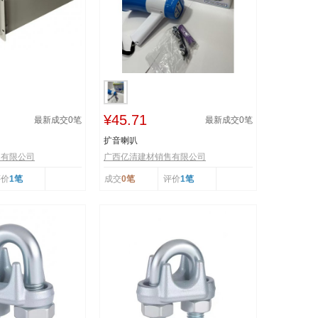
¥45.71
最新成交
0
笔
最新成交
0
笔
扩音喇叭
售有限公司
广西亿清建材销售有限公司
评价
1笔
成交
0笔
评价
1笔