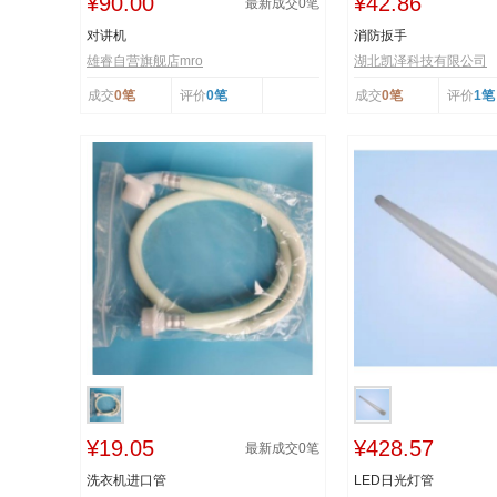
¥90.00
¥42.86
最新成交
0
笔
对讲机
消防扳手
雄睿自营旗舰店mro
湖北凯泽科技有限公司
成交
0笔
评价
0笔
成交
0笔
评价
1笔
¥19.05
¥428.57
最新成交
0
笔
洗衣机进口管
LED日光灯管