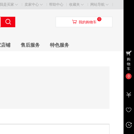
我是买家
卖家中心
帮助中心
收藏夹
网站导航
0
󰃦
我的购物车
家店铺
售后服务
特色服务
购
物
车
0