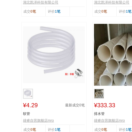
湖北凯泽科技有限公司
湖北凯泽科技有限公司
成交
0笔
评价
1笔
成交
0笔
评价
1笔
¥4.29
¥333.33
最新成交
0
笔
软管
排水管
雄睿自营旗舰店mro
雄睿自营旗舰店mro
成交
0笔
评价
1笔
成交
0笔
评价
1笔