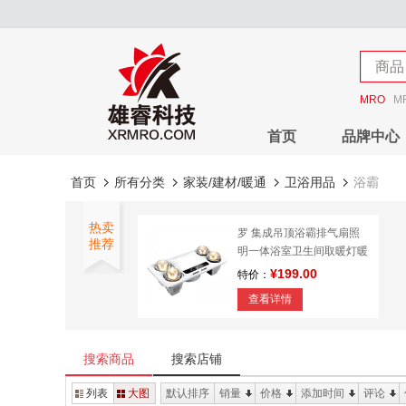
店铺
商品
店铺
MRO
M
首页
品牌中心
首页
所有分类
家装/建材/暖通
卫浴用品
浴霸
热卖
罗 集成吊顶浴霸排气扇照
推荐
明一体浴室卫生间取暖灯暖
三合一
¥199.00
特价：
查看详情
搜索商品
搜索店铺
列表
大图
默认排序
销量
价格
添加时间
评论