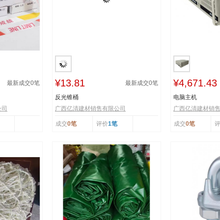
¥13.81
¥4,671.43
最新成交
0
笔
最新成交
0
笔
反光锥桶
电脑主机
公司
广西亿清建材销售有限公司
广西亿清建材销
成交
0笔
评价
1笔
成交
0笔