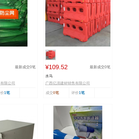
¥109.52
最新成交
0
笔
最新成交
0
笔
水马
售有限公司
广西亿清建材销售有限公司
评价
1笔
成交
0笔
评价
1笔