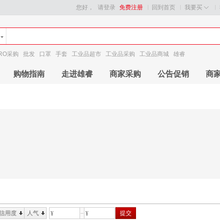
您好，
请登录
免费注册
回到首页
我要买
RO采购
批发
口罩
手套
工业品超市
工业品采购
工业品商城
雄睿
购物指南
走进雄睿
商家采购
公告促销
商
信用度
人气
提交
¥
¥