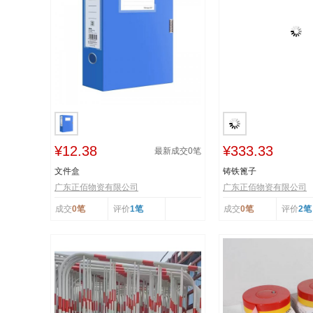
¥12.38
¥333.33
最新成交
0
笔
文件盒
铸铁篦子
广东正佰物资有限公司
广东正佰物资有限公司
成交
0笔
评价
1笔
成交
0笔
评价
2笔