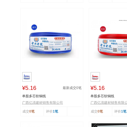
¥5.16
¥5.16
最新成交
0
笔
单股多芯软铜线
单股多芯软铜线
广西亿清建材销售有限公司
广西亿清建材销售有限
成交
0笔
评价
1笔
成交
0笔
评价
1笔