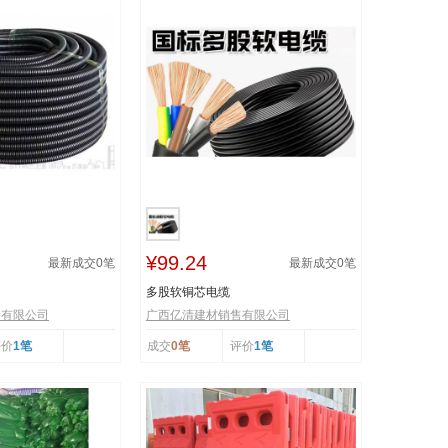
¥99.24
最新成交
0
笔
最新成交
0
笔
多股软铜芯电缆
售有限公司
广西亿清建材销售有限公司
评价
1笔
成交
0笔
评价
1笔