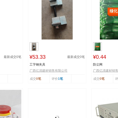
¥53.33
¥0.44
最新成交
0
笔
最新成交
0
笔
工字钢夹具
防尘网
广西亿清建材销售有限公司
广西亿清建材销
成交
0笔
评价
1笔
成交
0笔