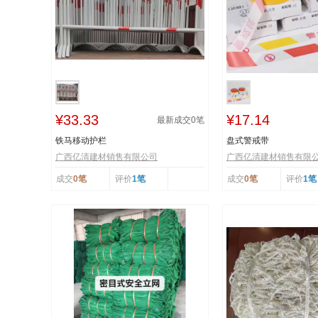
¥33.33
¥17.14
最新成交
0
笔
铁马移动护栏
盘式警戒带
广西亿清建材销售有限公司
广西亿清建材销售有限
成交
0笔
评价
1笔
成交
0笔
评价
1笔