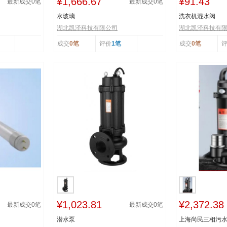
¥1,666.67
¥91.43
最新成交
0
笔
最新成交
0
笔
水玻璃
洗衣机混水阀
湖北凯泽科技有限公司
湖北凯泽科技有
成交
0笔
评价
1笔
成交
0笔
¥1,023.81
¥2,372.38
最新成交
0
笔
最新成交
0
笔
潜水泵
上海尚民三相污