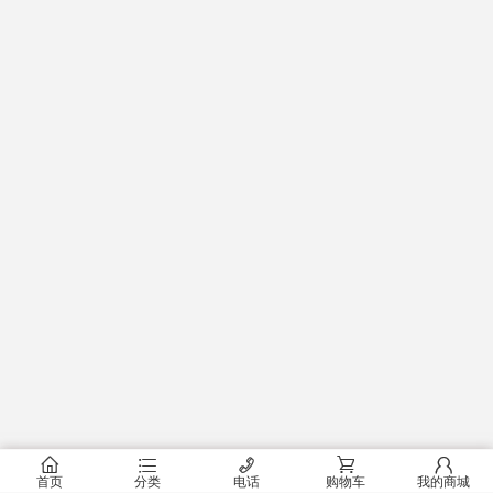
󰂠
󰂦
󰄫
󰂟
󰂢
首页
分类
电话
购物车
我的商城