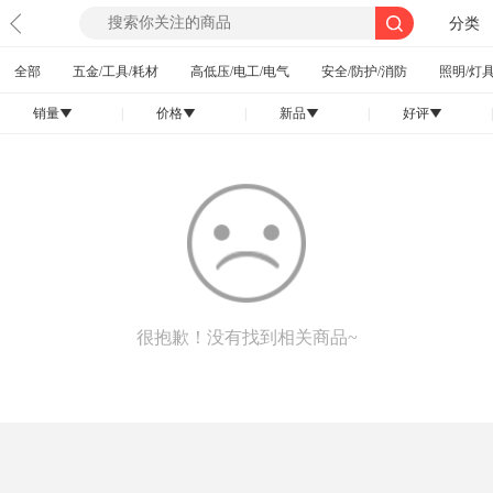
分类
全部
五金/工具/耗材
高低压/电工/电气
安全/防护/消防
照明/灯具
销量
|
价格
|
新品
|
好评
|
󰄢
󰄢
󰄢
󰄢
很抱歉！没有找到相关商品~