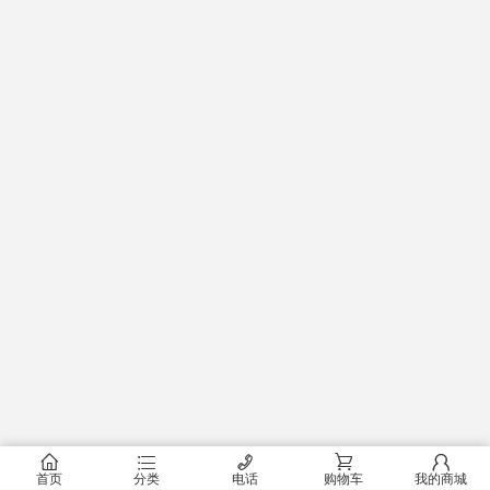
󰂠
󰂦
󰄫
󰂟
󰂢
首页
分类
电话
购物车
我的商城