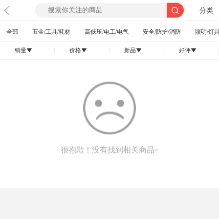
分类
全部
五金/工具/耗材
高低压/电工/电气
安全/防护/消防
照明/灯具
销量
|
价格
|
新品
|
好评
|
󰄢
󰄢
󰄢
󰄢
很抱歉！没有找到相关商品~