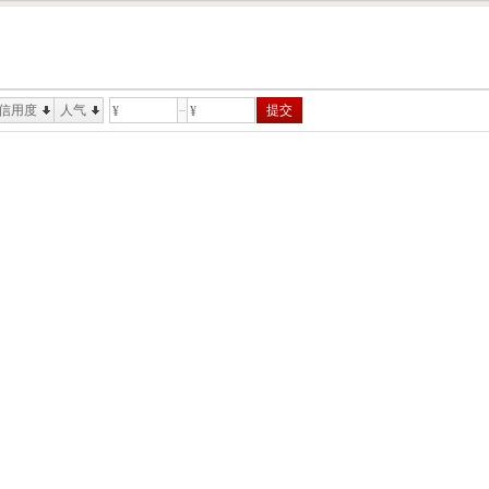
信用度
人气
提交
¥
¥