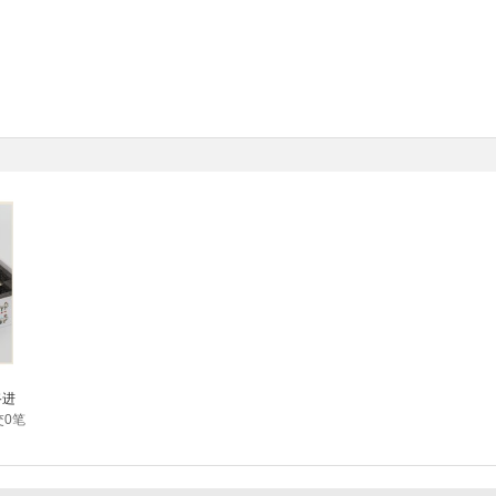
路进
交0笔