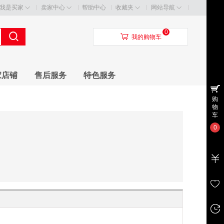
我是买家
卖家中心
帮助中心
收藏夹
网站导航
0
󰃦
我的购物车
家店铺
售后服务
特色服务
购
物
车
0