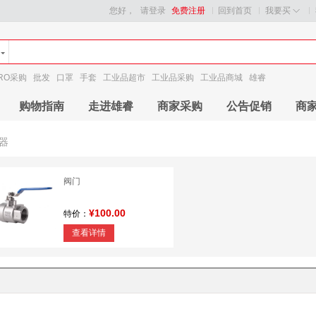
您好，
请登录
免费注册
回到首页
我要买
RO采购
批发
口罩
手套
工业品超市
工业品采购
工业品商城
雄睿
购物指南
走进雄睿
商家采购
公告促销
商
器
阀门
¥100.00
特价：
查看详情