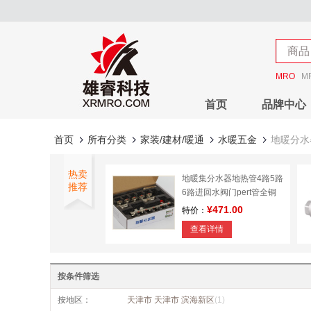
店铺
商品
店铺
MRO
M
首页
品牌中心
首页
所有分类
家装/建材/暖通
水暖五金
地暖分水
热卖
地暖集分水器地热管4路5路
推荐
6路进回水阀门pert管全铜
一体
¥471.00
特价：
查看详情
按条件筛选
按地区：
天津市 天津市 滨海新区
(1)