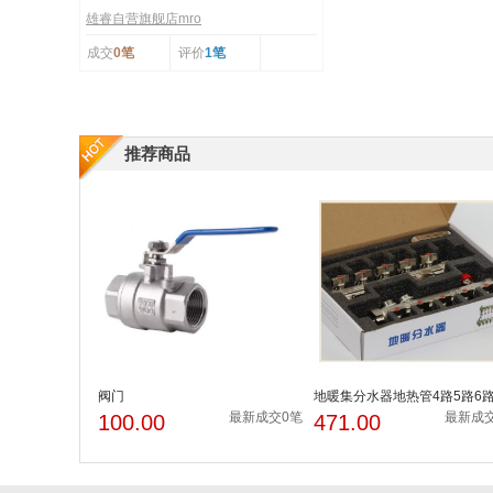
雄睿自营旗舰店mro
成交
0笔
评价
1笔
推荐商品
阀门
地暖集分水器地热管4路5路6
回水阀门pert管全铜...
最新成交0笔
最新成
100.00
471.00