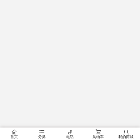
󰂠
󰂦
󰄫
󰂟
󰂢
首页
分类
电话
购物车
我的商城