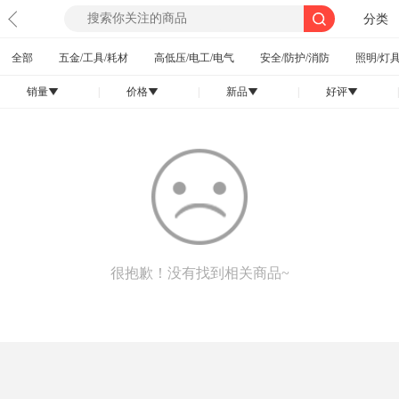
分类
全部
五金/工具/耗材
高低压/电工/电气
安全/防护/消防
照明/灯具
销量
|
价格
|
新品
|
好评
|
󰄢
󰄢
󰄢
󰄢
很抱歉！没有找到相关商品~