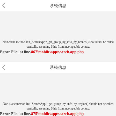
系统信息
Non-static method Init_SearchApp::_get_group_by_info_by_brands() should not be called
statically, assuming $this from incompatible context
Error File:
at
line.
867
\mobile\app\search.app.php
系统信息
Non-static method Init_SearchApp::_get_group_by_info_by_region() should not be called
statically, assuming $this from incompatible context
Error File:
at
line.
875
\mobile\app\search.app.php