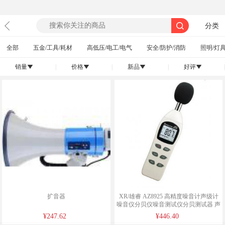
分类
全部
五金/工具/耗材
高低压/电工/电气
安全/防护/消防
照明/灯具
销量
|
价格
|
新品
|
好评
|
󰄢
󰄢
󰄢
󰄢
扩音器
XR/雄睿 AZ8925 高精度噪音计声级计
噪音仪分贝仪噪音测试仪分贝测试器 声
级计
¥247.62
¥446.40