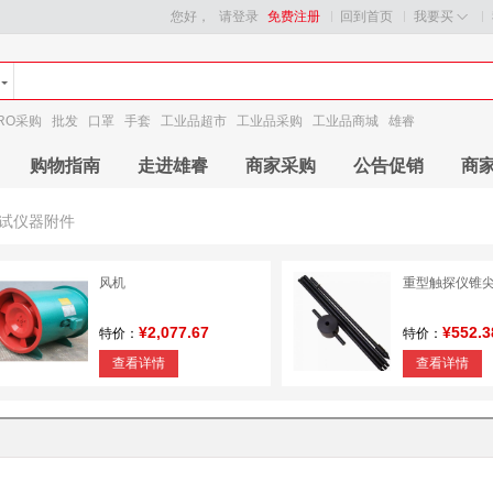
您好，
请登录
免费注册
回到首页
我要买
RO采购
批发
口罩
手套
工业品超市
工业品采购
工业品商城
雄睿
购物指南
走进雄睿
商家采购
公告促销
商
试仪器附件
风机
重型触探仪锥
¥2,077.67
¥552.3
特价：
特价：
查看详情
查看详情