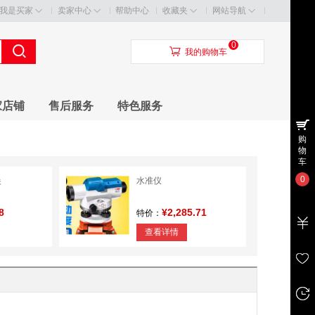
我是买家
卖家中心
帮助中心
收藏夹
网站导航
0
󰃦
我的购物车
家店铺
售后服务
特色服务
购
物
车
0
尖
水准仪
8
¥2,285.71
特价：
查看详情