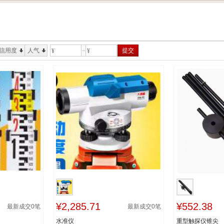
信用度
人气
提交
¥
¥
¥2,285.71
¥552.38
最新成交
0
笔
最新成交
0
笔
水准仪
重型触探仪锥尖