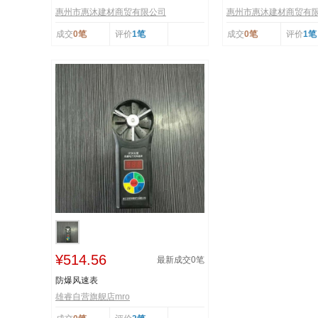
惠州市惠沐建材商贸有限公司
惠州市惠沐建材商贸有
成交
0笔
评价
1笔
成交
0笔
评价
1笔
¥514.56
最新成交
0
笔
防爆风速表
雄睿自营旗舰店mro