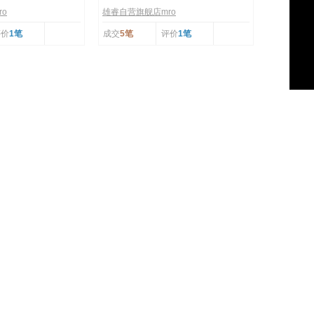
o
雄睿自营旗舰店mro
评价
1笔
成交
5笔
评价
1笔