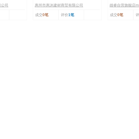
限公司
惠州市惠沐建材商贸有限公司
雄睿自营旗舰店mr
成交
0笔
评价
1笔
成交
0笔