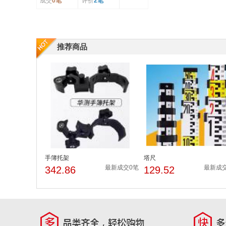
成交
0笔
评价
2笔
推荐商品
手簿托架
塔尺
最新成交0笔
最新成
342.86
129.52