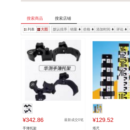
搜索商品
搜索店铺
列表
大图
默认排序
销量
价格
添加时间
评论
¥342.86
¥129.52
最新成交
0
笔
手簿托架
塔尺