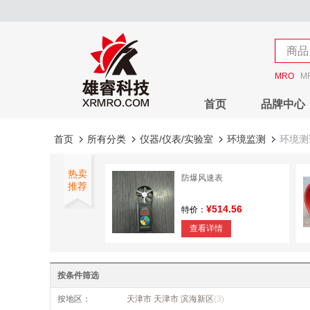
店铺
商品
店铺
MRO
M
首页
品牌中心
首页
所有分类
仪器/仪表/实验室
环境监测
环境测
热卖
防爆风速表
推荐
¥514.56
特价：
查看详情
手簿托架
按条件筛选
¥342.86
特价：
按地区：
天津市 天津市 滨海新区
(3)
查看详情