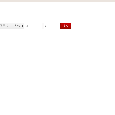
信用度
人气
提交
¥
¥