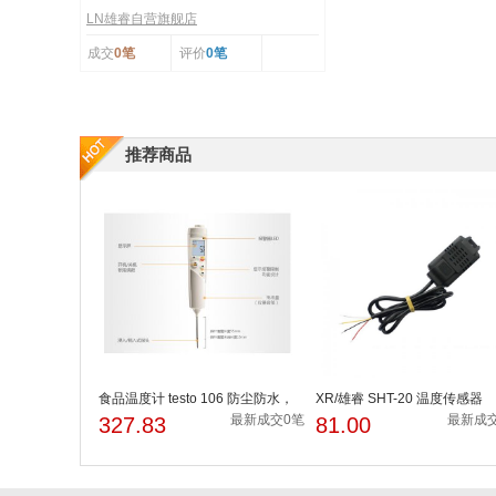
LN雄睿自营旗舰店
成交
0笔
评价
0笔
推荐商品
食品温度计 testo 106 防尘防水，
XR/雄睿 SHT-20 温度传感器
达到IP67防护等级
最新成交0笔
最新成
327.83
81.00