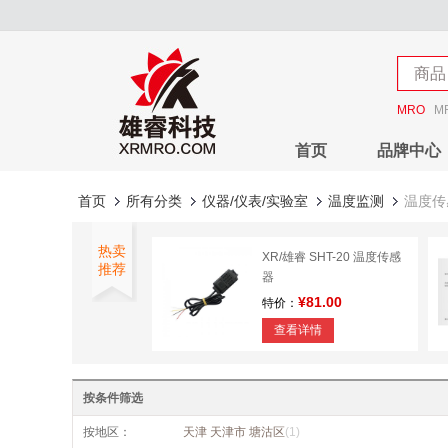
店铺
商品
店铺
MRO
M
首页
品牌中心
首页
所有分类
仪器/仪表/实验室
温度监测
温度传
热卖
XR/雄睿 SHT-20 温度传感
推荐
器
¥81.00
特价：
查看详情
按条件筛选
按地区：
天津 天津市 塘沽区
(1)