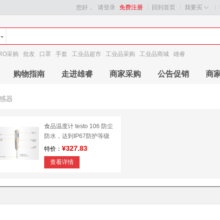
您好，
请登录
免费注册
回到首页
我要买
RO采购
批发
口罩
手套
工业品超市
工业品采购
工业品商城
雄睿
购物指南
走进雄睿
商家采购
公告促销
商
感器
食品温度计 testo 106 防尘
防水，达到IP67防护等级
¥327.83
特价：
查看详情