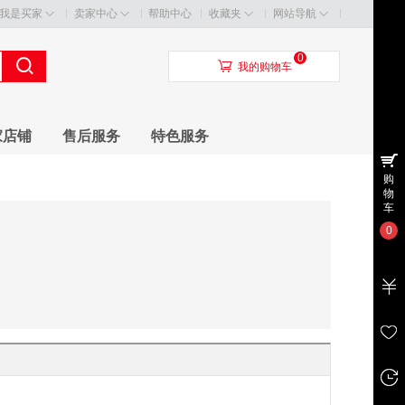
我是买家
卖家中心
帮助中心
收藏夹
网站导航
0
󰃦
我的购物车
家店铺
售后服务
特色服务
购
物
车
0