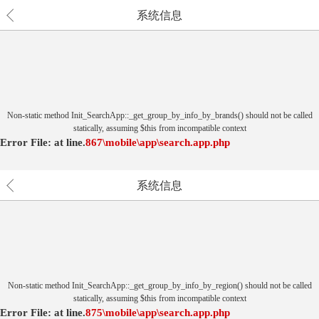
系统信息
Non-static method Init_SearchApp::_get_group_by_info_by_brands() should not be called
statically, assuming $this from incompatible context
Error File:
at
line.
867
\mobile\app\search.app.php
系统信息
Non-static method Init_SearchApp::_get_group_by_info_by_region() should not be called
statically, assuming $this from incompatible context
Error File:
at
line.
875
\mobile\app\search.app.php