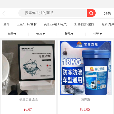
分类
全部
五金/工具/耗材
高低压/电工/电气
安全/防护/消防
照明/灯具
销量
|
价格
|
新品
|
好评
|
󰄢
󰄢
󰄢
󰄢
快速定量滤纸
防冻液
¥6.67
¥35.05