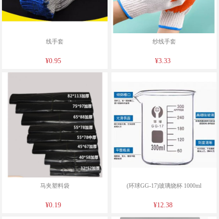
线手套
纱线手套
¥0.95
¥3.33
马夹塑料袋
(环球GG-17)玻璃烧杯 1000ml
¥0.19
¥12.38