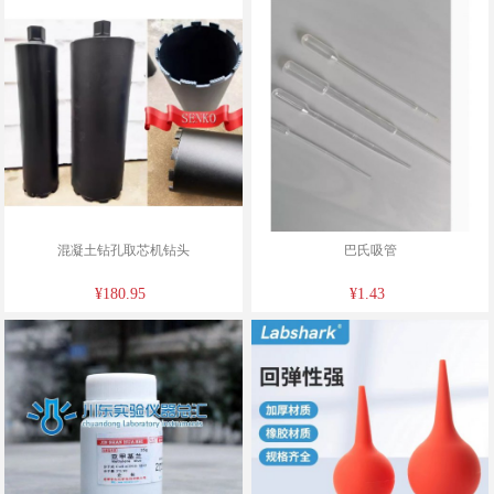
混凝土钻孔取芯机钻头
巴氏吸管
¥180.95
¥1.43