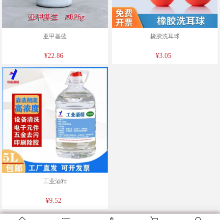
亚甲基蓝
橡胶洗耳球
¥22.86
¥3.05
工业酒精
¥9.52