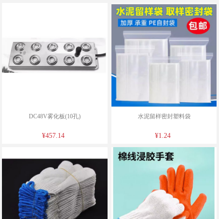
DC48V雾化板(10孔)
水泥留样密封塑料袋
¥457.14
¥1.24