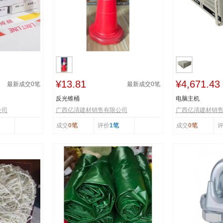
¥13.81
¥4,671.43
最新成交
0
笔
最新成交
0
笔
反光锥桶
电脑主机
公司
广西亿清建材销售有限公司
广西亿清建材销
成交
0笔
评价
1笔
成交
0笔