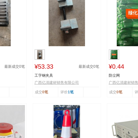
¥53.33
¥0.44
最新成交
0
笔
最新成交
0
笔
工字钢夹具
防尘网
广西亿清建材销售有限公司
广西亿清建材销
成交
0笔
评价
1笔
成交
0笔