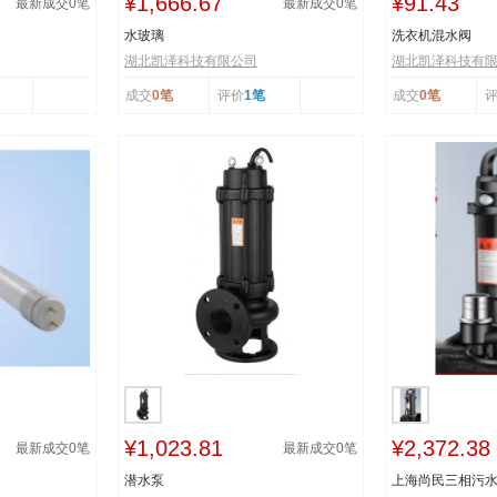
¥1,666.67
¥91.43
最新成交
0
笔
最新成交
0
笔
水玻璃
洗衣机混水阀
湖北凯泽科技有限公司
湖北凯泽科技有
成交
0笔
评价
1笔
成交
0笔
¥1,023.81
¥2,372.38
最新成交
0
笔
最新成交
0
笔
潜水泵
上海尚民三相污