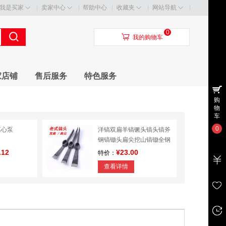
我是买家
卖家中心
帮助中心
收藏夹
网站导航
0
󰃦
我的购物车
家店铺
售后服务
特色服务
购
物
车
0
离心泵
洋镐双扁羊镐镢头镐头镐斧
钢镐锄头扁尖挖山镐锄全钢
纯钢
.12
¥23.00
特价：
查看详情