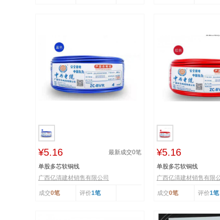
¥5.16
¥5.16
最新成交
0
笔
单股多芯软铜线
单股多芯软铜线
广西亿清建材销售有限公司
广西亿清建材销售有限
成交
0笔
评价
1笔
成交
0笔
评价
1笔