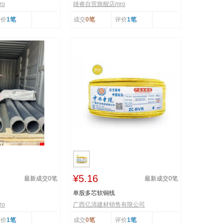
o
雄睿自营旗舰店mro
评价
1笔
成交
0笔
评价
1笔
¥5.16
最新成交
0
笔
最新成交
0
笔
单股多芯软铜线
o
广西亿清建材销售有限公司
评价
1笔
成交
0笔
评价
1笔