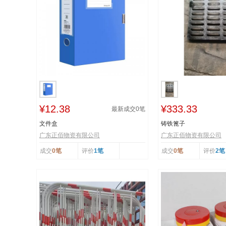
¥12.38
¥333.33
最新成交
0
笔
文件盒
铸铁篦子
广东正佰物资有限公司
广东正佰物资有限公司
成交
0笔
评价
1笔
成交
0笔
评价
2笔