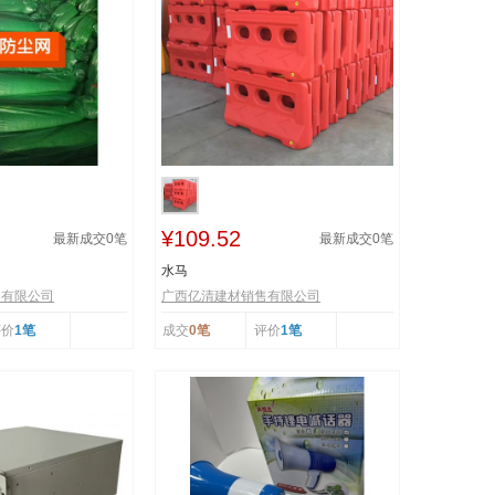
¥109.52
最新成交
0
笔
最新成交
0
笔
水马
售有限公司
广西亿清建材销售有限公司
评价
1笔
成交
0笔
评价
1笔