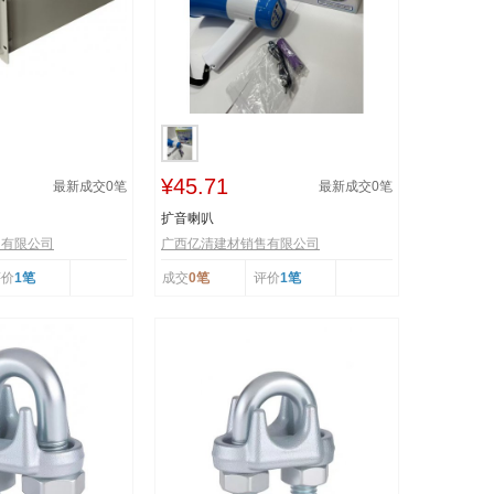
¥45.71
最新成交
0
笔
最新成交
0
笔
扩音喇叭
售有限公司
广西亿清建材销售有限公司
评价
1笔
成交
0笔
评价
1笔