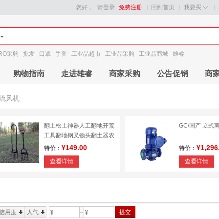
您好，
请登录
免费注册
回到首页
我要买
RO采购
批发
口罩
手套
工业品超市
工业品采购
工业品商城
雄睿
购物指南
走进雄睿
商家采购
公告促销
商
流风机
翻土松土神器人工翻地开荒
GC/国产 立式
工具翻地钢叉锄头翻土器农
用松土工具
¥149.00
¥1,296
特价：
特价：
查看详情
查看详情
信用度
人气
提交
¥
¥