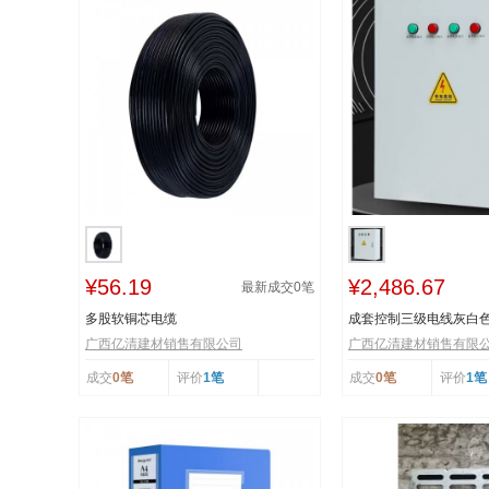
¥56.19
¥2,486.67
最新成交
0
笔
多股软铜芯电缆
成套控制三级电线灰白
广西亿清建材销售有限公司
广西亿清建材销售有限
成交
0笔
评价
1笔
成交
0笔
评价
1笔