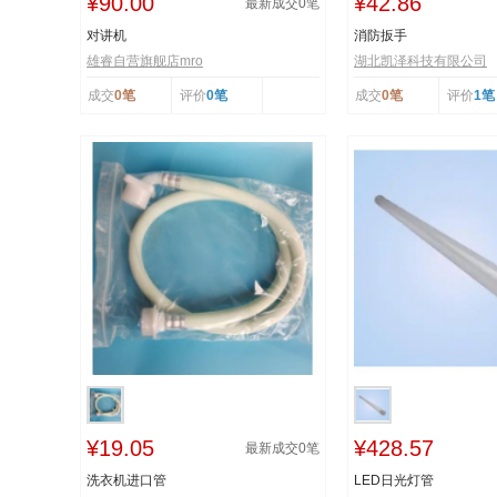
¥90.00
¥42.86
最新成交
0
笔
对讲机
消防扳手
雄睿自营旗舰店mro
湖北凯泽科技有限公司
成交
0笔
评价
0笔
成交
0笔
评价
1笔
¥19.05
¥428.57
最新成交
0
笔
洗衣机进口管
LED日光灯管