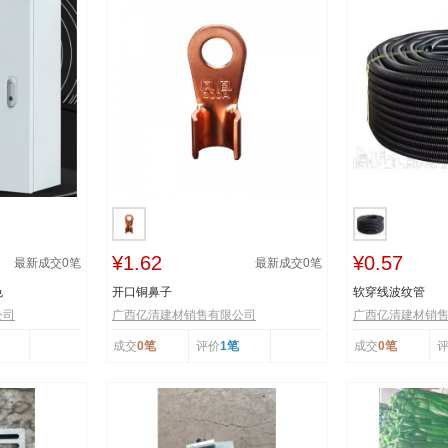
¥1.62
¥0.57
最新成交
0
笔
最新成交
0
笔
色
开口铜鼻子
软穿线波纹管
公司
广西亿清建材销售有限公司
广西亿清建材销
成交
0笔
评价
1笔
成交
0笔