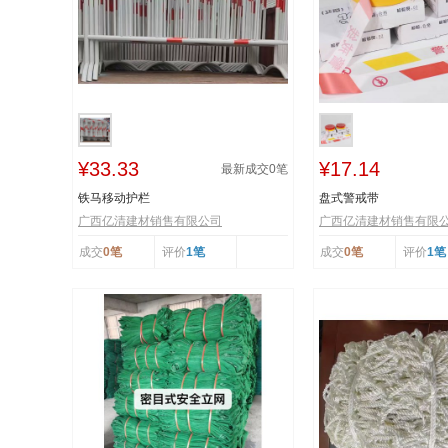
¥33.33
¥17.14
最新成交
0
笔
铁马移动护栏
盘式警戒带
广西亿清建材销售有限公司
广西亿清建材销售有限
成交
0笔
评价
1笔
成交
0笔
评价
1笔