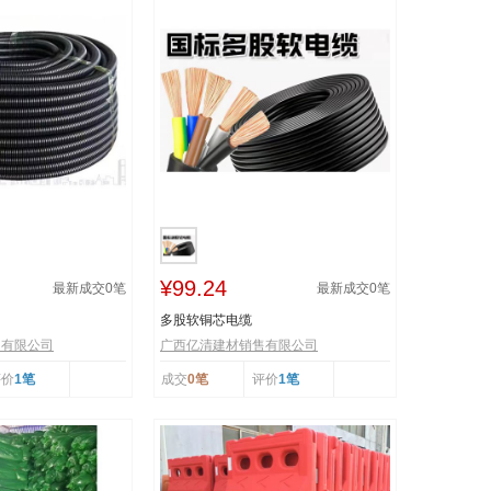
¥99.24
最新成交
0
笔
最新成交
0
笔
多股软铜芯电缆
售有限公司
广西亿清建材销售有限公司
评价
1笔
成交
0笔
评价
1笔