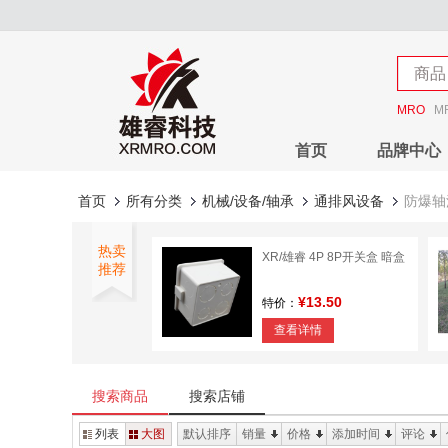
店铺
商品
店铺
MRO
M
首页
品牌中心
首页
所有分类
机械/设备/轴承
通排风设备
防爆轴
热卖
XR/雄睿 4P 8P开关盒 暗盒
推荐
¥13.50
特价：
查看详情
雄睿 钢丝绳卡头
搜索商品
搜索店铺
¥2.07
特价：
列表
大图
默认排序
销量
价格
添加时间
评论
查看详情