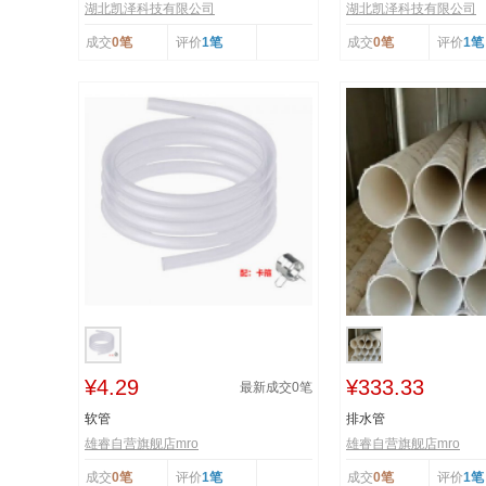
湖北凯泽科技有限公司
湖北凯泽科技有限公司
成交
0笔
评价
1笔
成交
0笔
评价
1笔
¥4.29
¥333.33
最新成交
0
笔
软管
排水管
雄睿自营旗舰店mro
雄睿自营旗舰店mro
成交
0笔
评价
1笔
成交
0笔
评价
1笔