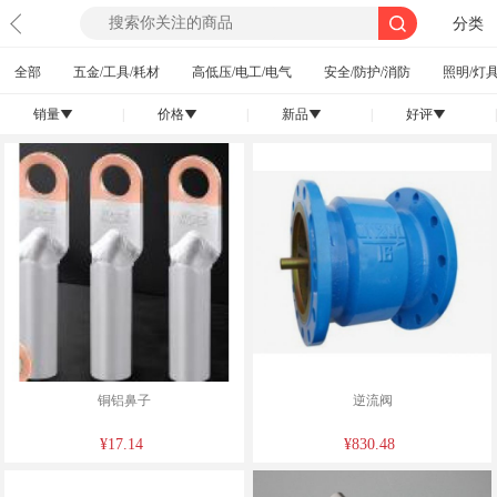
分类
全部
五金/工具/耗材
高低压/电工/电气
安全/防护/消防
照明/灯具
销量
|
价格
|
新品
|
好评
|
󰄢
󰄢
󰄢
󰄢
铜铝鼻子
逆流阀
¥17.14
¥830.48