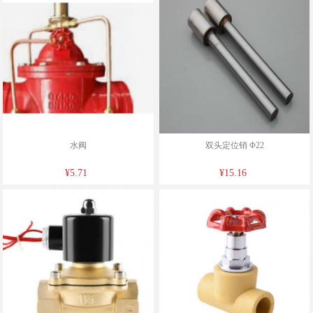
水阀
双头定位销 Φ22
¥5.71
¥15.16