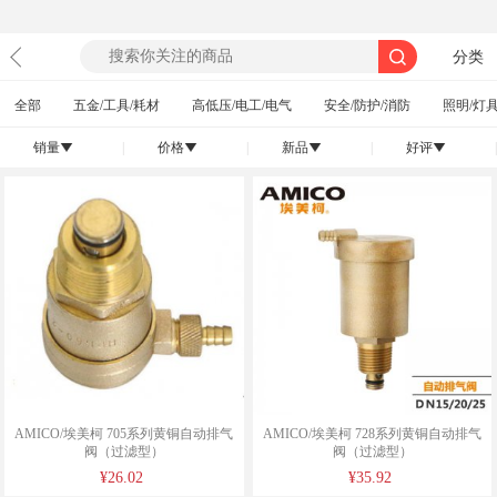
分类
全部
五金/工具/耗材
高低压/电工/电气
安全/防护/消防
照明/灯具
销量
|
价格
|
新品
|
好评
|
󰄢
󰄢
󰄢
󰄢
AMICO/埃美柯 705系列黄铜自动排气
AMICO/埃美柯 728系列黄铜自动排气
阀（过滤型）
阀（过滤型）
¥26.02
¥35.92