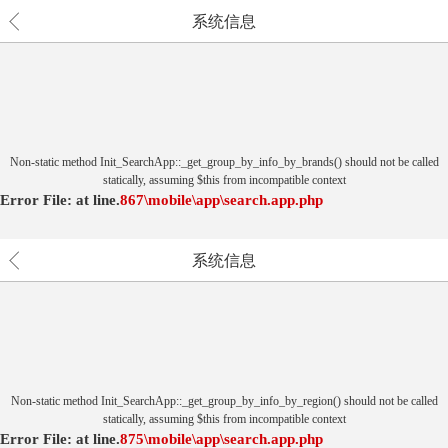
系统信息
Non-static method Init_SearchApp::_get_group_by_info_by_brands() should not be called
statically, assuming $this from incompatible context
Error File:
at
line.
867
\mobile\app\search.app.php
系统信息
Non-static method Init_SearchApp::_get_group_by_info_by_region() should not be called
statically, assuming $this from incompatible context
Error File:
at
line.
875
\mobile\app\search.app.php