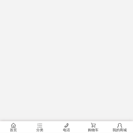
󰂠
󰂦
󰄫
󰂟
󰂢
首页
分类
电话
购物车
我的商城