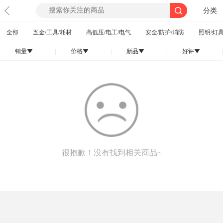
分类
全部
五金/工具/耗材
高低压/电工/电气
安全/防护/消防
照明/灯具
销量
|
价格
|
新品
|
好评
|
󰄢
󰄢
󰄢
󰄢
很抱歉！没有找到相关商品~