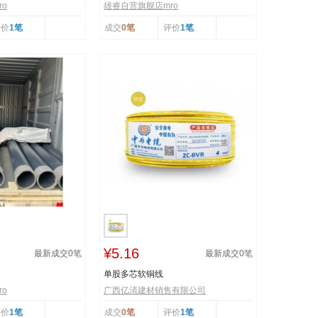
o
雄睿自营旗舰店mro
评价
1笔
成交
0笔
评价
1笔
¥5.16
最新成交
0
笔
最新成交
0
笔
单股多芯软铜线
o
广西亿清建材销售有限公司
评价
1笔
成交
0笔
评价
1笔