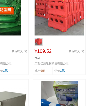
¥109.52
最新成交
0
笔
最新成交
0
笔
水马
售有限公司
广西亿清建材销售有限公司
评价
1笔
成交
0笔
评价
1笔