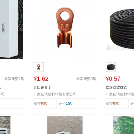
¥1.62
¥0.57
最新成交
0
笔
最新成交
0
笔
色
开口铜鼻子
软穿线波纹管
公司
广西亿清建材销售有限公司
广西亿清建材销
成交
0笔
评价
1笔
成交
0笔