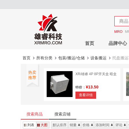
店铺
商品
店铺
MRO
M
首页
品牌中心
首页
所有分类
包装/搬运/仓储
设备搬运
托盘搬运
热卖
XR/雄睿 4P 8P开关盒 暗盒
推荐
¥13.50
特价：
查看详情
雄睿 钢丝绳卡头
搜索商品
搜索店铺
¥2.07
特价：
列表
大图
默认排序
销量
价格
添加时间
评论
查看详情