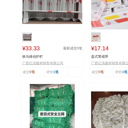
¥33.33
¥17.14
最新成交
0
笔
铁马移动护栏
盘式警戒带
广西亿清建材销售有限公司
广西亿清建材销售有限
成交
0笔
评价
1笔
成交
0笔
评价
1笔