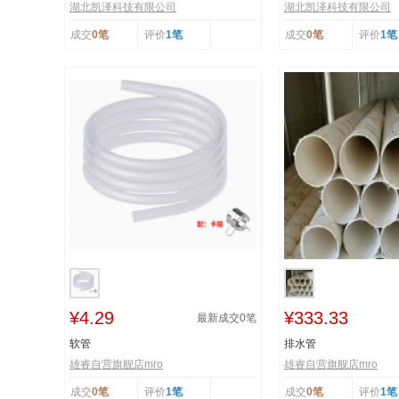
湖北凯泽科技有限公司
湖北凯泽科技有限公司
成交
0笔
评价
1笔
成交
0笔
评价
1笔
¥4.29
¥333.33
最新成交
0
笔
软管
排水管
雄睿自营旗舰店mro
雄睿自营旗舰店mro
成交
0笔
评价
1笔
成交
0笔
评价
1笔