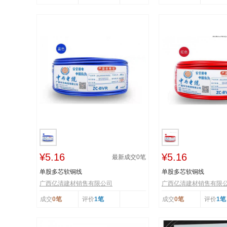
¥5.16
¥5.16
最新成交
0
笔
单股多芯软铜线
单股多芯软铜线
广西亿清建材销售有限公司
广西亿清建材销售有限
成交
0笔
评价
1笔
成交
0笔
评价
1笔