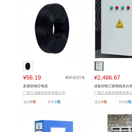
¥56.19
¥2,486.67
最新成交
0
笔
多股软铜芯电缆
成套控制三级电线灰白
广西亿清建材销售有限公司
广西亿清建材销售有限
成交
0笔
评价
1笔
成交
0笔
评价
1笔