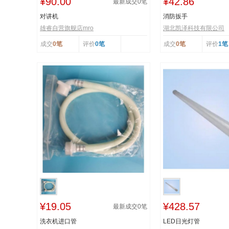
¥90.00
¥42.86
最新成交
0
笔
对讲机
消防扳手
雄睿自营旗舰店mro
湖北凯泽科技有限公司
成交
0笔
评价
0笔
成交
0笔
评价
1笔
¥19.05
¥428.57
最新成交
0
笔
洗衣机进口管
LED日光灯管