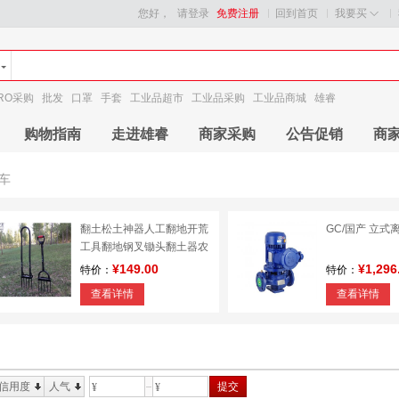
您好，
请登录
免费注册
回到首页
我要买
RO采购
批发
口罩
手套
工业品超市
工业品采购
工业品商城
雄睿
购物指南
走进雄睿
商家采购
公告促销
商
车
翻土松土神器人工翻地开荒
GC/国产 立式
工具翻地钢叉锄头翻土器农
用松土工具
¥149.00
¥1,296
特价：
特价：
查看详情
查看详情
信用度
人气
提交
¥
¥