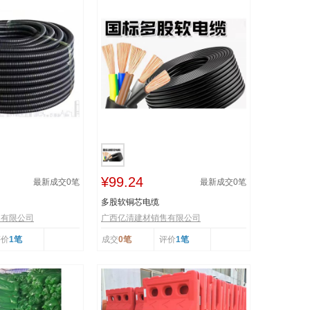
¥99.24
最新成交
0
笔
最新成交
0
笔
多股软铜芯电缆
售有限公司
广西亿清建材销售有限公司
评价
1笔
成交
0笔
评价
1笔