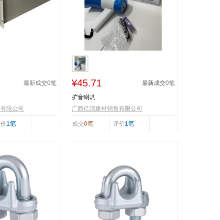
¥45.71
最新成交
0
笔
最新成交
0
笔
扩音喇叭
售有限公司
广西亿清建材销售有限公司
评价
1笔
成交
0笔
评价
1笔