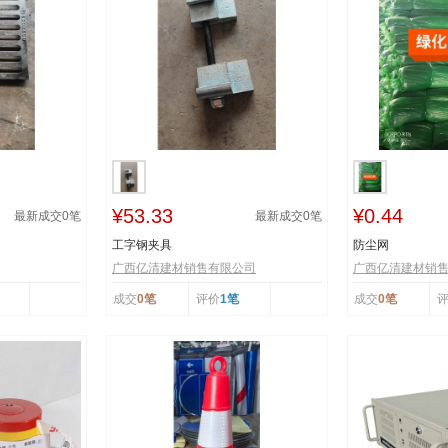
¥53.33
¥0.44
最新成交
0
笔
最新成交
0
笔
工字钢夹具
防尘网
广西亿清建材销售有限公司
广西亿清建材销
成交
0笔
评价
1笔
成交
0笔