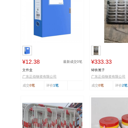
¥12.38
¥333.33
最新成交
0
笔
文件盒
铸铁篦子
广东正佰物资有限公司
广东正佰物资有限公司
成交
0笔
评价
1笔
成交
0笔
评价
2笔