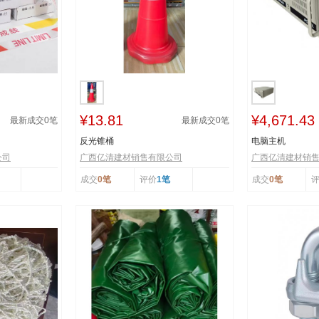
¥13.81
¥4,671.43
最新成交
0
笔
最新成交
0
笔
反光锥桶
电脑主机
公司
广西亿清建材销售有限公司
广西亿清建材销
成交
0笔
评价
1笔
成交
0笔