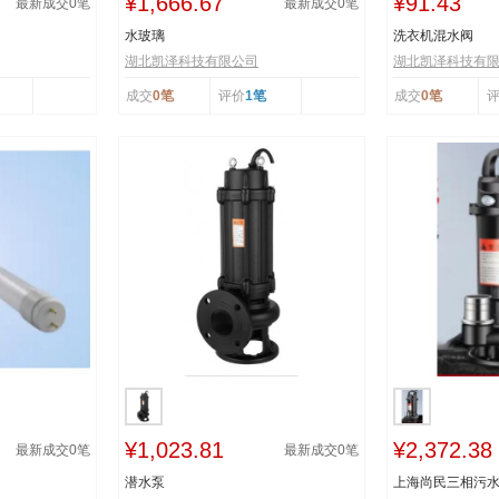
¥1,666.67
¥91.43
最新成交
0
笔
最新成交
0
笔
水玻璃
洗衣机混水阀
湖北凯泽科技有限公司
湖北凯泽科技有
成交
0笔
评价
1笔
成交
0笔
¥1,023.81
¥2,372.38
最新成交
0
笔
最新成交
0
笔
潜水泵
上海尚民三相污