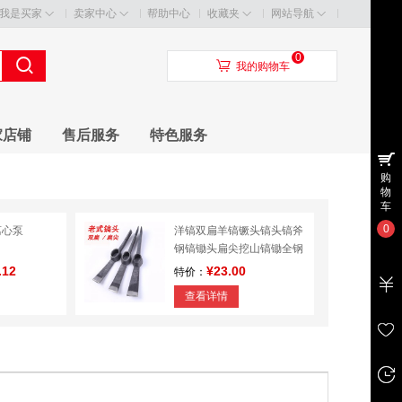
我是买家
卖家中心
帮助中心
收藏夹
网站导航
0
󰃦
我的购物车
家店铺
售后服务
特色服务
购
物
车
0
离心泵
洋镐双扁羊镐镢头镐头镐斧
钢镐锄头扁尖挖山镐锄全钢
纯钢
.12
¥23.00
特价：
查看详情