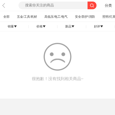
分类
全部
五金/工具/耗材
高低压/电工/电气
安全/防护/消防
照明/灯具
销量
|
价格
|
新品
|
好评
|
󰄢
󰄢
󰄢
󰄢
很抱歉！没有找到相关商品~