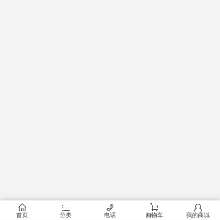
󰂠
󰂦
󰄫
󰂟
󰂢
首页
分类
电话
购物车
我的商城