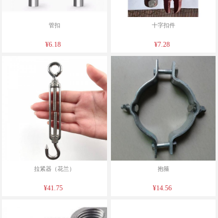
管扣
十字扣件
¥6.18
¥7.28
拉紧器（花兰）
抱箍
¥41.75
¥14.56