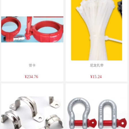
管卡
尼龙扎带
¥234.76
¥15.24