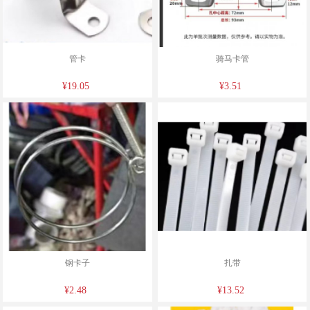
管卡
骑马卡管
¥19.05
¥3.51
钢卡子
扎带
¥2.48
¥13.52