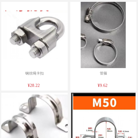
钢丝绳卡扣
管箍
¥28.22
¥9.62