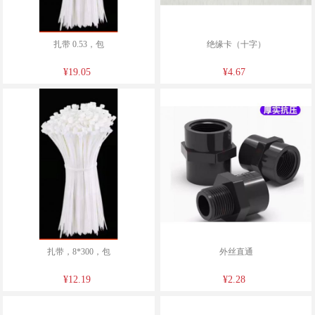
扎带 0.53，包
绝缘卡（十字）
¥19.05
¥4.67
扎带，8*300，包
外丝直通
¥12.19
¥2.28