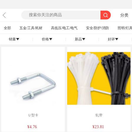
分类
全部
五金/工具/耗材
高低压/电工/电气
安全/防护/消防
照明/灯具
销量
|
价格
|
新品
|
好评
|
󰄢
󰄢
󰄢
󰄢
Ｕ型卡
轧带
¥4.76
¥23.81