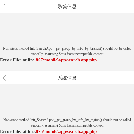
系统信息
Non-static method Init_SearchApp::_get_group_by_info_by_brands() should not be called
statically, assuming $this from incompatible context
Error File:
at
line.
867
\mobile\app\search.app.php
系统信息
Non-static method Init_SearchApp::_get_group_by_info_by_region() should not be called
statically, assuming $this from incompatible context
Error File:
at
line.
875
\mobile\app\search.app.php