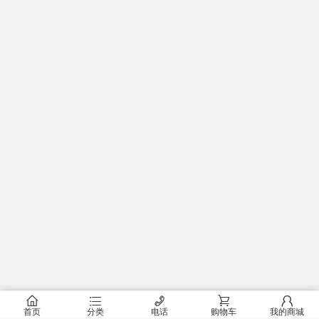
󰂠
󰂦
󰄫
󰂟
󰂢
首页
分类
电话
购物车
我的商城