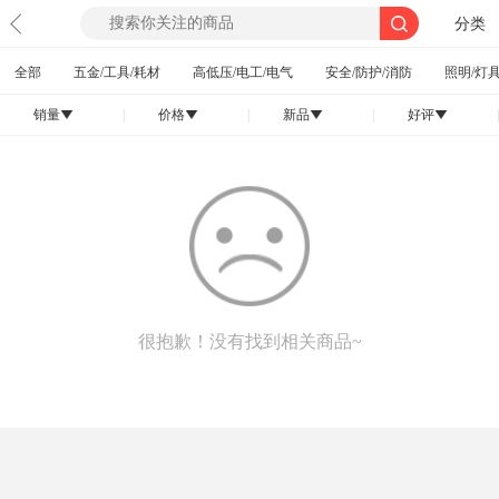
分类
全部
五金/工具/耗材
高低压/电工/电气
安全/防护/消防
照明/灯具
销量
|
价格
|
新品
|
好评
|
󰄢
󰄢
󰄢
󰄢
很抱歉！没有找到相关商品~