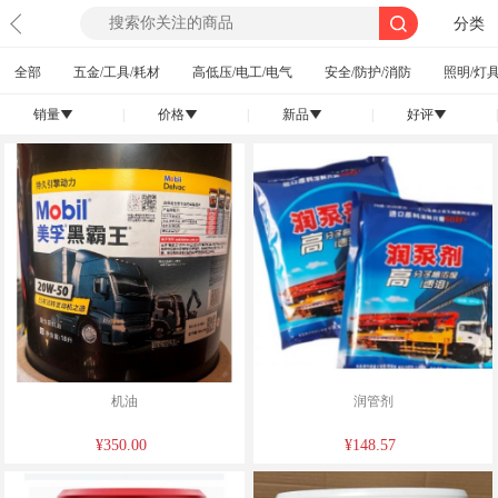
分类
全部
五金/工具/耗材
高低压/电工/电气
安全/防护/消防
照明/灯具
销量
|
价格
|
新品
|
好评
|
󰄢
󰄢
󰄢
󰄢
机油
润管剂
¥350.00
¥148.57