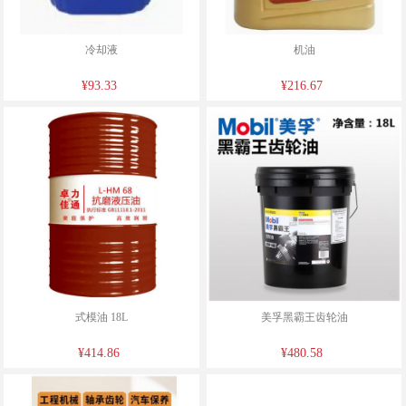
冷却液
机油
¥93.33
¥216.67
式模油 18L
美孚黑霸王齿轮油
¥414.86
¥480.58