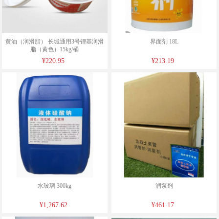
黄油（润滑脂） 长城通用3号锂基润滑
界面剂 18L
脂（黄色）15kg/桶
¥220.95
¥213.19
水玻璃 300kg
润泵剂
¥1,267.62
¥461.17