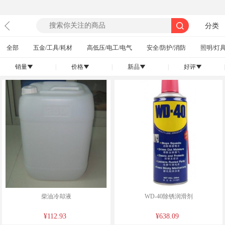
分类
全部
五金/工具/耗材
高低压/电工/电气
安全/防护/消防
照明/灯具
销量
|
价格
|
新品
|
好评
|
󰄢
󰄢
󰄢
󰄢
柴油冷却液
WD-40除锈润滑剂
¥112.93
¥638.09