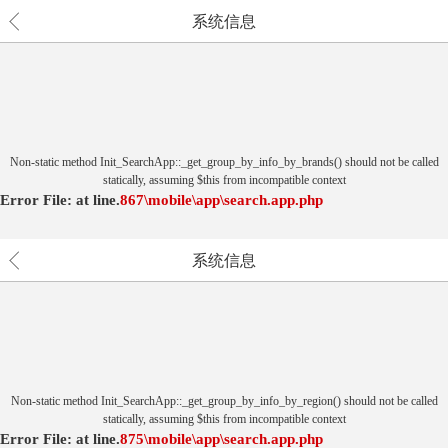
系统信息
Non-static method Init_SearchApp::_get_group_by_info_by_brands() should not be called
statically, assuming $this from incompatible context
Error File:
at
line.
867
\mobile\app\search.app.php
系统信息
Non-static method Init_SearchApp::_get_group_by_info_by_region() should not be called
statically, assuming $this from incompatible context
Error File:
at
line.
875
\mobile\app\search.app.php