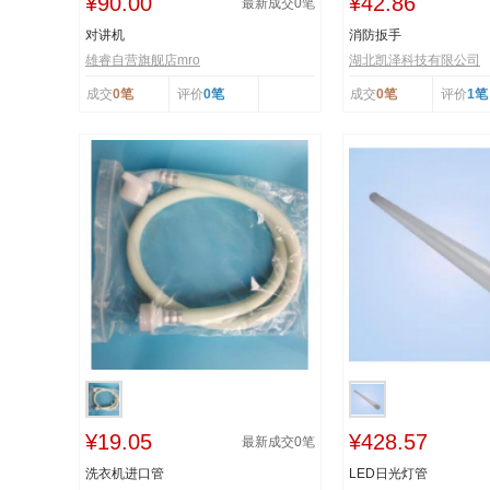
¥90.00
¥42.86
最新成交
0
笔
对讲机
消防扳手
雄睿自营旗舰店mro
湖北凯泽科技有限公司
成交
0笔
评价
0笔
成交
0笔
评价
1笔
¥19.05
¥428.57
最新成交
0
笔
洗衣机进口管
LED日光灯管