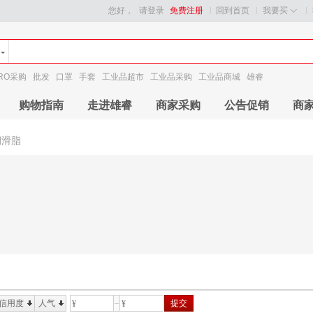
您好，
请登录
免费注册
回到首页
我要买
RO采购
批发
口罩
手套
工业品超市
工业品采购
工业品商城
雄睿
购物指南
走进雄睿
商家采购
公告促销
商
润滑脂
信用度
人气
提交
¥
¥