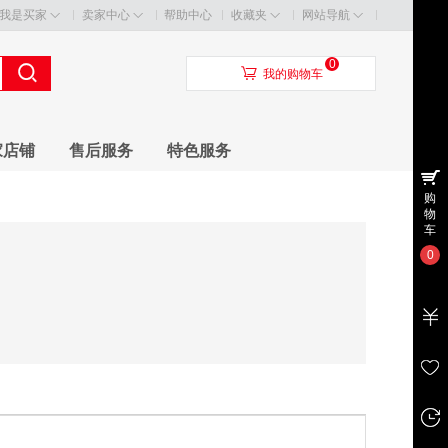
我是买家
卖家中心
帮助中心
收藏夹
网站导航
0
󰃦
我的购物车
家店铺
售后服务
特色服务
购
物
车
0