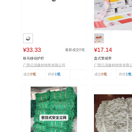
¥33.33
¥17.14
最新成交
0
笔
铁马移动护栏
盘式警戒带
广西亿清建材销售有限公司
广西亿清建材销售有限
成交
0笔
评价
1笔
成交
0笔
评价
1笔