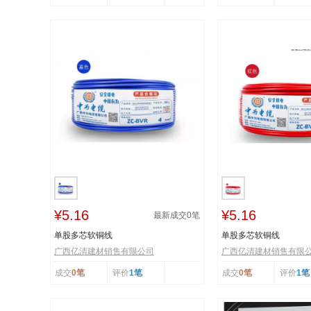
¥5.16
¥5.16
最新成交
0
笔
单股多芯软铜线
单股多芯软铜线
广西亿清建材销售有限公司
广西亿清建材销售有限
成交
0笔
评价
1笔
成交
0笔
评价
1笔