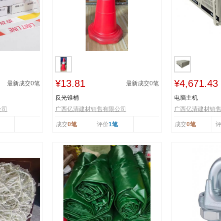
¥13.81
¥4,671.43
最新成交
0
笔
最新成交
0
笔
反光锥桶
电脑主机
公司
广西亿清建材销售有限公司
广西亿清建材销
成交
0笔
评价
1笔
成交
0笔