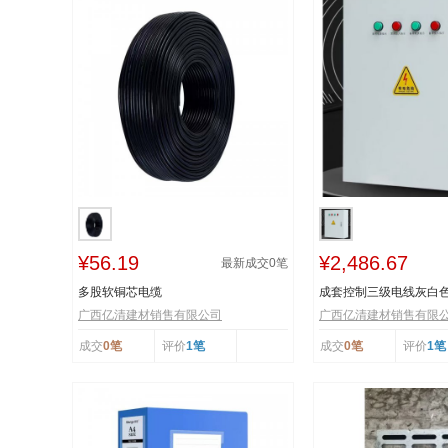
¥56.19
¥2,486.67
最新成交
0
笔
多股软铜芯电缆
成套控制三级电线灰白
广西亿清建材销售有限公司
广西亿清建材销售有限
成交
0笔
评价
1笔
成交
0笔
评价
1笔