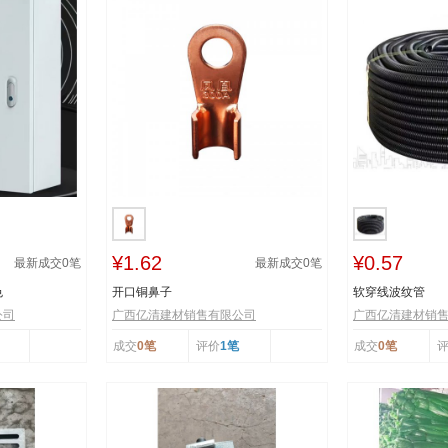
¥1.62
¥0.57
最新成交
0
笔
最新成交
0
笔
色
开口铜鼻子
软穿线波纹管
公司
广西亿清建材销售有限公司
广西亿清建材销
成交
0笔
评价
1笔
成交
0笔