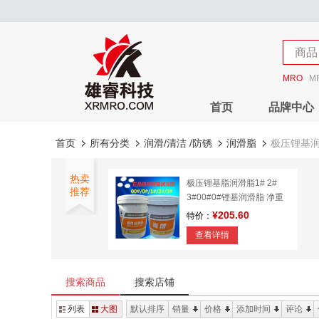
店铺
商品
店铺
MRO
M
首页
品牌中心
首页
所有分类
润滑/清洁 /防锈
润滑脂
极压锂基
热卖
极压锂基脂润滑脂1# 2#
推荐
3#00#0#锂基润滑脂 净重
15公斤 包邮
¥205.60
特价：
查看详情
搜索商品
搜索店铺
列表
大图
默认排序
销量
价格
添加时间
评论