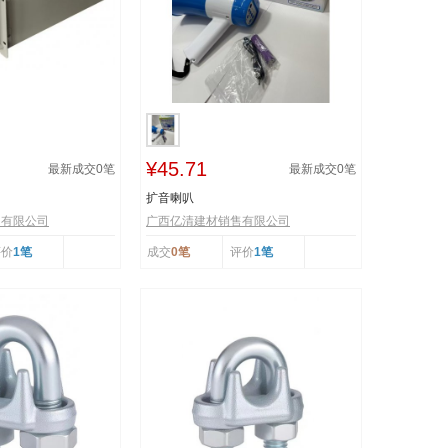
¥45.71
最新成交
0
笔
最新成交
0
笔
扩音喇叭
售有限公司
广西亿清建材销售有限公司
评价
1笔
成交
0笔
评价
1笔