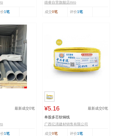
o
雄睿自营旗舰店mro
评价
1笔
成交
0笔
评价
1笔
¥5.16
最新成交
0
笔
最新成交
0
笔
单股多芯软铜线
o
广西亿清建材销售有限公司
评价
1笔
成交
0笔
评价
1笔