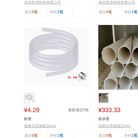
湖北凯泽科技有限公司
湖北凯泽科技有限公司
成交
0笔
评价
1笔
成交
0笔
评价
1笔
¥4.29
¥333.33
最新成交
0
笔
软管
排水管
雄睿自营旗舰店mro
雄睿自营旗舰店mro
成交
0笔
评价
1笔
成交
0笔
评价
1笔