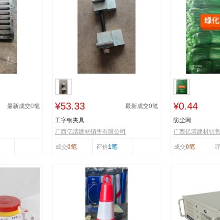
¥53.33
¥0.44
最新成交
0
笔
最新成交
0
笔
工字钢夹具
防尘网
广西亿清建材销售有限公司
广西亿清建材销
成交
0笔
评价
1笔
成交
0笔