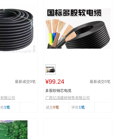
¥99.24
最新成交
0
笔
最新成交
0
笔
多股软铜芯电缆
售有限公司
广西亿清建材销售有限公司
评价
1笔
成交
0笔
评价
1笔