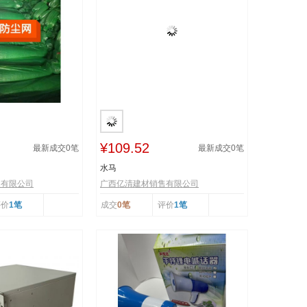
¥109.52
最新成交
0
笔
最新成交
0
笔
水马
售有限公司
广西亿清建材销售有限公司
评价
1笔
成交
0笔
评价
1笔