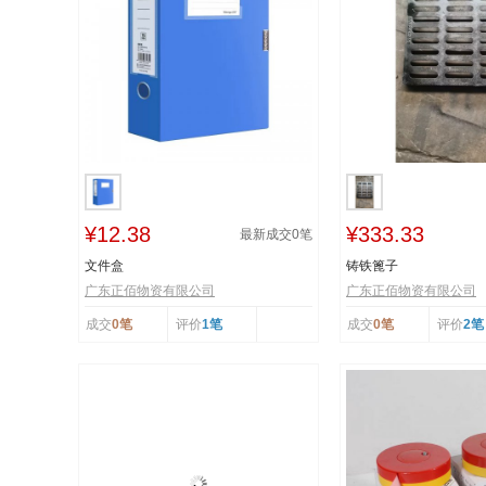
¥12.38
¥333.33
最新成交
0
笔
文件盒
铸铁篦子
广东正佰物资有限公司
广东正佰物资有限公司
成交
0笔
评价
1笔
成交
0笔
评价
2笔