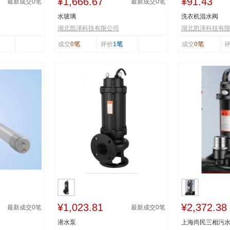
¥1,666.67
¥91.43
最新成交
0
笔
最新成交
0
笔
水玻璃
洗衣机混水阀
湖北凯泽科技有限公司
湖北凯泽科技有
成交
0笔
评价
1笔
成交
0笔
¥1,023.81
¥2,372.38
最新成交
0
笔
最新成交
0
笔
潜水泵
上海尚民三相污