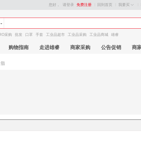
您好，
请登录
免费注册
回到首页
我要买
RO采购
批发
口罩
手套
工业品超市
工业品采购
工业品商城
雄睿
购物指南
走进雄睿
商家采购
公告促销
商
滑脂