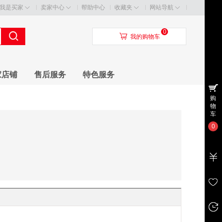
我是买家
卖家中心
帮助中心
收藏夹
网站导航
0
󰃦
我的购物车
家店铺
售后服务
特色服务
购
物
车
0