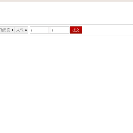
信用度
人气
提交
¥
¥