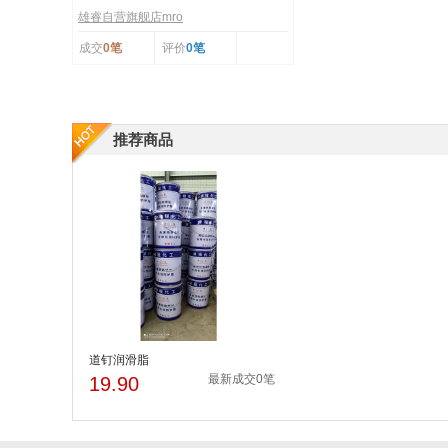
雄睿自营旗舰店mro
成交
0笔
评价
0笔
推荐商品
道钉润滑脂
最新成交0笔
19.90