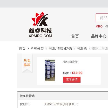
店铺
商品
店铺
MRO
M
首页
品牌中心
首页
所有分类
润滑/清洁 /防锈
润滑脂
膨润土润
热卖
道钉润滑脂
推荐
¥19.90
特价：
查看详情
按条件筛选
按地区：
天津市 天津市 滨海新区
(1)