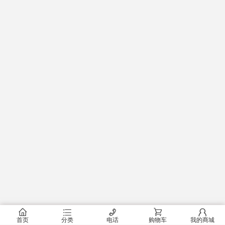
󰂠
󰂦
󰄫
󰂟
󰂢
首页
分类
电话
购物车
我的商城