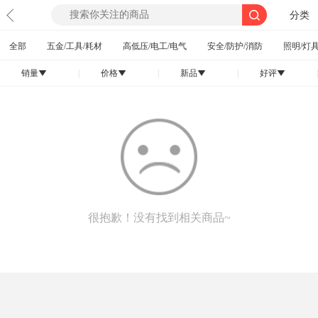
分类
全部
五金/工具/耗材
高低压/电工/电气
安全/防护/消防
照明/灯具
销量
|
价格
|
新品
|
好评
|
󰄢
󰄢
󰄢
󰄢
很抱歉！没有找到相关商品~