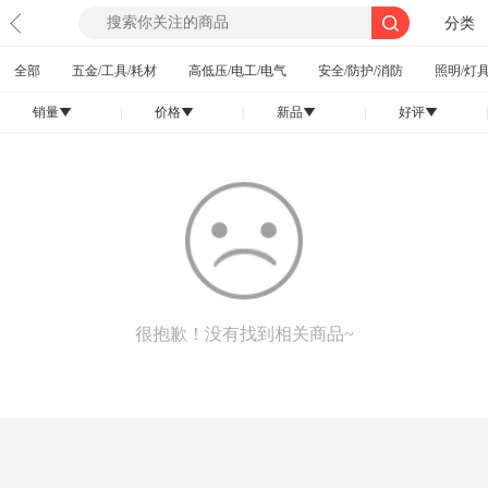
分类
全部
五金/工具/耗材
高低压/电工/电气
安全/防护/消防
照明/灯具
销量
|
价格
|
新品
|
好评
|
󰄢
󰄢
󰄢
󰄢
很抱歉！没有找到相关商品~