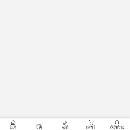
󰂠
󰂦
󰄫
󰂟
󰂢
首页
分类
电话
购物车
我的商城