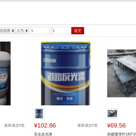
信用度
人气
提交
¥
¥
¥102.86
¥69.56
最新成交
0
笔
最新成交
0
笔
安全反光漆
热镀预埋件180*26