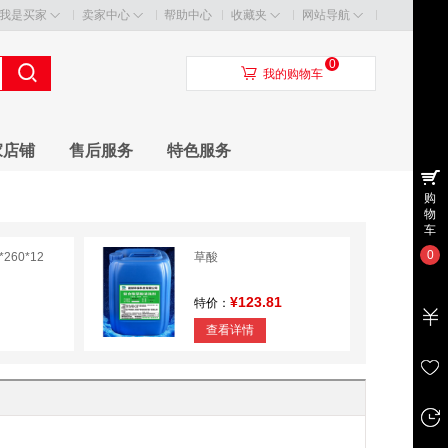
我是买家
卖家中心
帮助中心
收藏夹
网站导航
0
󰃦
我的购物车
家店铺
售后服务
特色服务
购
物
车
0
260*12
草酸
¥123.81
特价：
查看详情