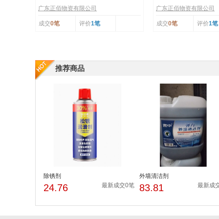
广东正佰物资有限公司
广东正佰物资有限公司
成交
0笔
评价
1笔
成交
0笔
评价
1笔
推荐商品
除锈剂
外墙清洁剂
最新成交0笔
最新成
24.76
83.81