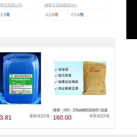
鑫商贸有限公司
雄睿自营旗舰店mro
评价
1笔
成交
2笔
评价
1笔
酸
雄睿（XR）25kg钢筋阻锈剂 混凝
土钢筋防腐阻锈外加剂阻...
最新成交2笔
最新成交0笔
3.81
160.00