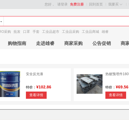
您好，
请登录
免费注册
回到首页
我要买
RO采购
批发
口罩
手套
工业品超市
工业品采购
工业品商城
雄睿
购物指南
走进雄睿
商家采购
公告促销
商
安全反光漆
热镀预埋件180*
¥102.86
¥69.56
特价：
特价：
查看详情
查看详情