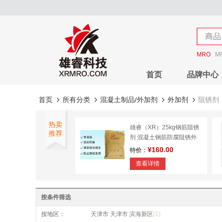
店铺
商品
店铺
MRO
M
首页
品牌中心
首页
所有分类
混凝土制品/外加剂
外加剂
阻锈剂
热卖
雄睿（XR）25kg钢筋阻锈
推荐
剂 混凝土钢筋防腐阻锈外
加剂阻止钢筋生锈掺入型
¥160.00
特价：
查看详情
除锈剂
按条件筛选
¥24.76
特价：
按地区：
天津市 天津市 滨海新区
(1)
查看详情