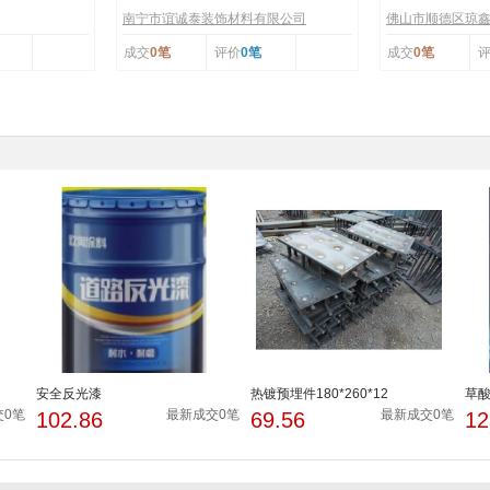
南宁市谊诚泰装饰材料有限公司
佛山市顺德区琼
成交
0笔
评价
0笔
成交
0笔
安全反光漆
热镀预埋件180*260*12
草
交0笔
最新成交0笔
最新成交0笔
102.86
69.56
12