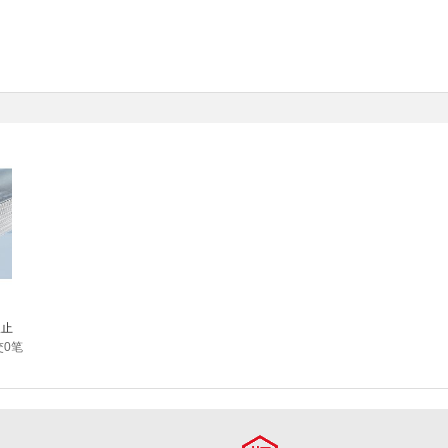
板止
交0笔