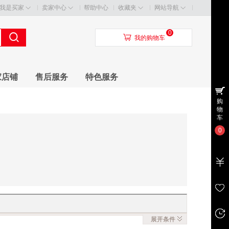
我是买家
卖家中心
帮助中心
收藏夹
网站导航
0
󰃦
我的购物车
家店铺
售后服务
特色服务
购
物
车
0
展开
条件