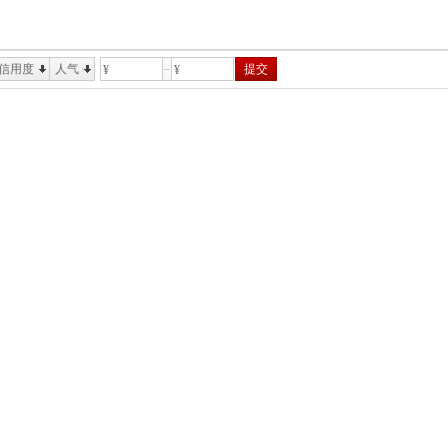
信用度
人气
提交
¥
¥