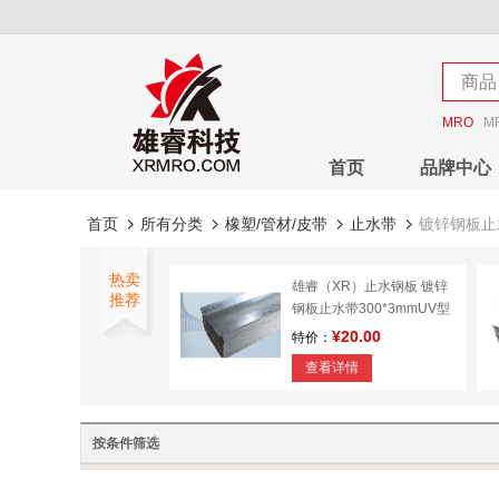
店铺
商品
店铺
MRO
M
首页
品牌中心
首页
所有分类
橡塑/管材/皮带
止水带
镀锌钢板止
热卖
雄睿（XR）止水钢板 镀锌
推荐
钢板止水带300*3mmUV型
钢板止水带
¥20.00
特价：
查看详情
按条件筛选