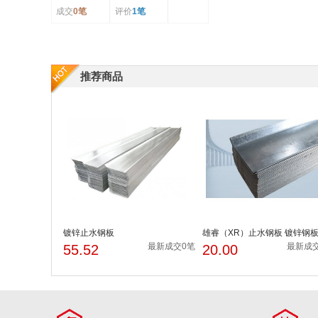
成交
0笔
评价
1笔
推荐商品
镀锌止水钢板
雄睿（XR）止水钢板 镀锌钢
水带300*3mmUV型钢板止水...
最新成交0笔
最新成
55.52
20.00