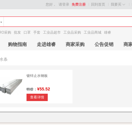
您好，
请登录
免费注册
回到首页
我要买
RO采购
批发
口罩
手套
工业品超市
工业品采购
工业品商城
雄睿
购物指南
走进雄睿
商家采购
公告促销
商
水条
镀锌止水钢板
¥55.52
特价：
查看详情