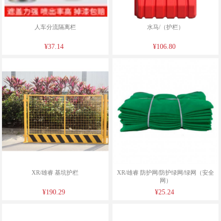
人车分流隔离栏
水马/（护栏）
¥37.14
¥106.80
XR/雄睿 基坑护栏
XR/雄睿 防护网/防护绿网/绿网（安全
网）
¥190.29
¥25.24