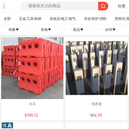
分类
全部
五金/工具/耗材
高低压/电工/电气
安全/防护/消防
照明/灯具
销量
|
价格
|
新品
|
好评
|
󰄢
󰄢
󰄢
󰄢
水马
地界桩
¥109.52
¥64.29