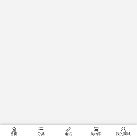
󰂠
󰂦
󰄫
󰂟
󰂢
首页
分类
电话
购物车
我的商城