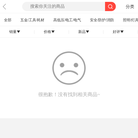
分类
全部
五金/工具/耗材
高低压/电工/电气
安全/防护/消防
照明/灯具
销量
|
价格
|
新品
|
好评
|
󰄢
󰄢
󰄢
󰄢
很抱歉！没有找到相关商品~