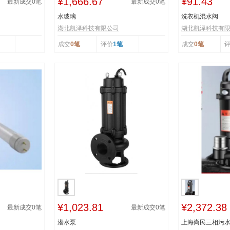
¥1,666.67
¥91.43
最新成交
0
笔
最新成交
0
笔
水玻璃
洗衣机混水阀
湖北凯泽科技有限公司
湖北凯泽科技有
成交
0笔
评价
1笔
成交
0笔
¥1,023.81
¥2,372.38
最新成交
0
笔
最新成交
0
笔
潜水泵
上海尚民三相污