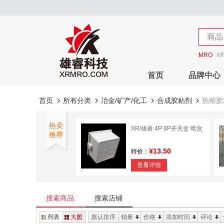
店铺
商品
店铺
MRO
M
首页
品牌中心
首页
所有分类
冶金/矿产/化工
合成胶粘剂
热熔胶
热卖
XR/雄睿 4P 8P开关盒 暗盒
推荐
¥13.50
特价：
查看详情
雄睿 钢丝绳卡头
搜索商品
搜索店铺
¥2.07
特价：
列表
大图
默认排序
销量
价格
添加时间
评论
查看详情