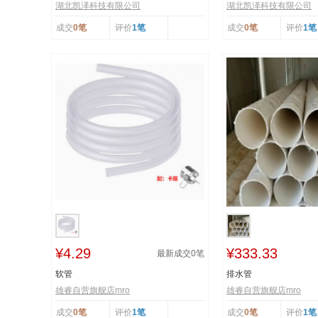
湖北凯泽科技有限公司
湖北凯泽科技有限公司
成交
0笔
评价
1笔
成交
0笔
评价
1笔
¥4.29
¥333.33
最新成交
0
笔
软管
排水管
雄睿自营旗舰店mro
雄睿自营旗舰店mro
成交
0笔
评价
1笔
成交
0笔
评价
1笔