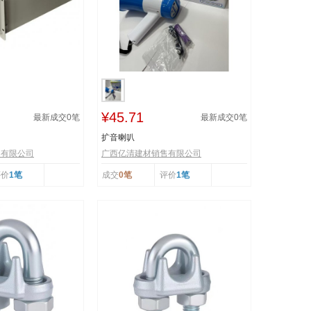
¥45.71
最新成交
0
笔
最新成交
0
笔
扩音喇叭
售有限公司
广西亿清建材销售有限公司
评价
1笔
成交
0笔
评价
1笔