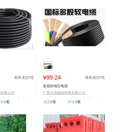
¥99.24
最新成交
0
笔
最新成交
0
笔
多股软铜芯电缆
售有限公司
广西亿清建材销售有限公司
评价
1笔
成交
0笔
评价
1笔