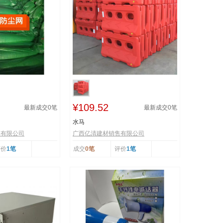
¥109.52
最新成交
0
笔
最新成交
0
笔
水马
售有限公司
广西亿清建材销售有限公司
评价
1笔
成交
0笔
评价
1笔