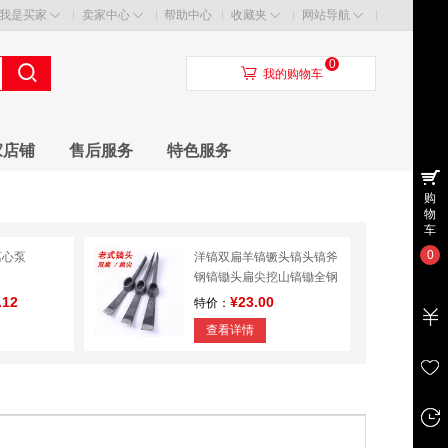
我是买家
卖家中心
帮助中心
收藏夹
网站导航
0
󰃦
我的购物车
家店铺
售后服务
特色服务
购
物
车
0
离心泵
洋镐双扁羊镐镢头镐头镐斧
钢镐锄头扁尖挖山镐锄全钢
纯钢
.12
¥23.00
特价：
查看详情