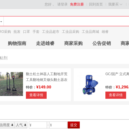
您好，
请登录
免费注册
回到首页
我要买
RO采购
批发
口罩
手套
工业品超市
工业品采购
工业品商城
雄睿
购物指南
走进雄睿
商家采购
公告促销
商
粘剂
翻土松土神器人工翻地开荒
GC/国产 立式
工具翻地钢叉锄头翻土器农
用松土工具
¥149.00
¥1,296
特价：
特价：
查看详情
查看详情
信用度
人气
提交
¥
¥