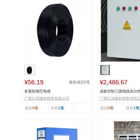
¥56.19
¥2,486.67
最新成交
0
笔
多股软铜芯电缆
成套控制三级电线灰白
广西亿清建材销售有限公司
广西亿清建材销售有限
成交
0笔
评价
1笔
成交
0笔
评价
1笔