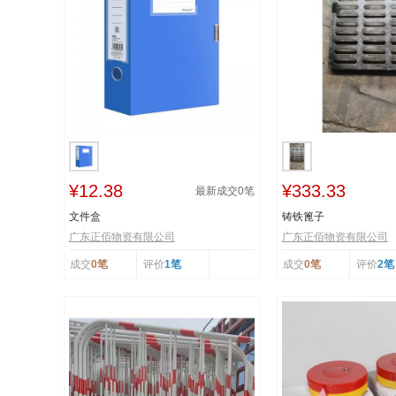
¥12.38
¥333.33
最新成交
0
笔
文件盒
铸铁篦子
广东正佰物资有限公司
广东正佰物资有限公司
成交
0笔
评价
1笔
成交
0笔
评价
2笔