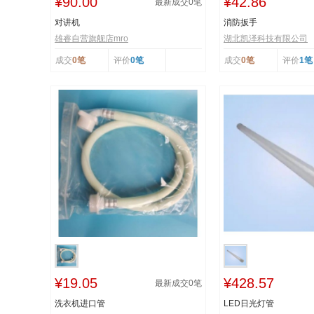
¥90.00
¥42.86
最新成交
0
笔
对讲机
消防扳手
雄睿自营旗舰店mro
湖北凯泽科技有限公司
成交
0笔
评价
0笔
成交
0笔
评价
1笔
¥19.05
¥428.57
最新成交
0
笔
洗衣机进口管
LED日光灯管