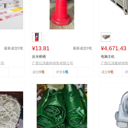
¥13.81
¥4,671.43
最新成交
0
笔
最新成交
0
笔
反光锥桶
电脑主机
公司
广西亿清建材销售有限公司
广西亿清建材销
成交
0笔
评价
1笔
成交
0笔