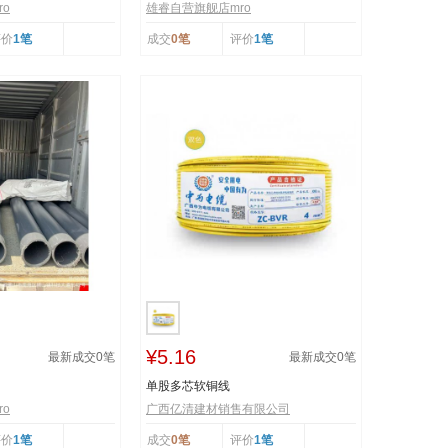
o
雄睿自营旗舰店mro
评价
1笔
成交
0笔
评价
1笔
¥5.16
最新成交
0
笔
最新成交
0
笔
单股多芯软铜线
o
广西亿清建材销售有限公司
评价
1笔
成交
0笔
评价
1笔