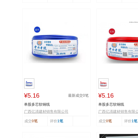
¥5.16
¥5.16
最新成交
0
笔
单股多芯软铜线
单股多芯软铜线
广西亿清建材销售有限公司
广西亿清建材销售有限
成交
0笔
评价
1笔
成交
0笔
评价
1笔