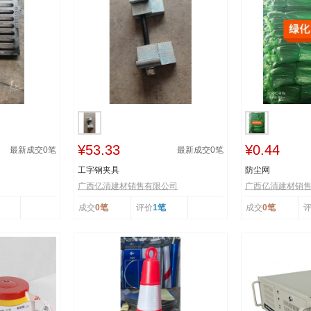
¥53.33
¥0.44
最新成交
0
笔
最新成交
0
笔
工字钢夹具
防尘网
广西亿清建材销售有限公司
广西亿清建材销
成交
0笔
评价
1笔
成交
0笔