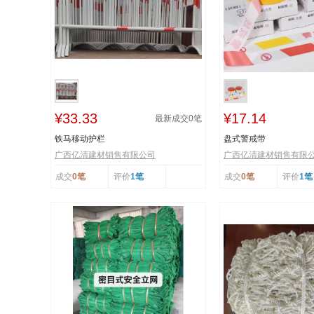
¥33.33
¥17.14
最新成交
0
笔
铁马移动护栏
盘式警戒带
广西亿清建材销售有限公司
广西亿清建材销售有限
成交
0笔
评价
1笔
成交
0笔
评价
1笔