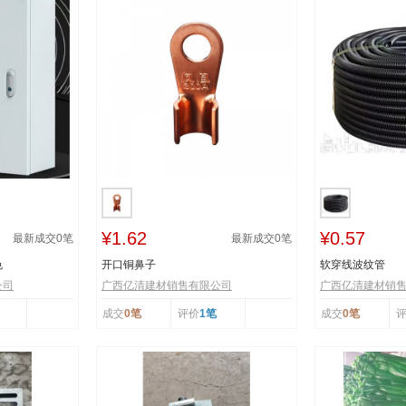
¥1.62
¥0.57
最新成交
0
笔
最新成交
0
笔
色
开口铜鼻子
软穿线波纹管
公司
广西亿清建材销售有限公司
广西亿清建材销
成交
0笔
评价
1笔
成交
0笔