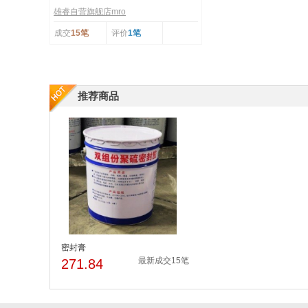
雄睿自营旗舰店mro
成交
15笔
评价
1笔
推荐商品
密封膏
最新成交15笔
271.84