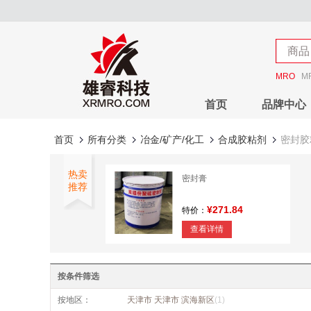
店铺
商品
店铺
MRO
M
首页
品牌中心
首页
所有分类
冶金/矿产/化工
合成胶粘剂
密封胶
热卖
密封膏
推荐
¥271.84
特价：
查看详情
按条件筛选
按地区：
天津市 天津市 滨海新区
(1)