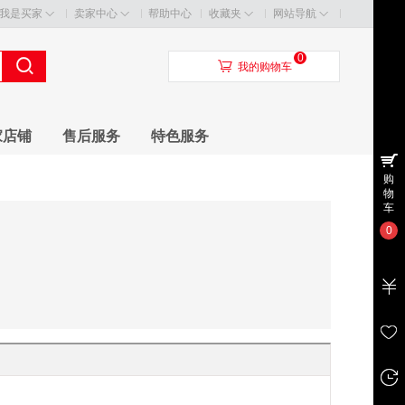
我是买家
卖家中心
帮助中心
收藏夹
网站导航
0
󰃦
我的购物车
家店铺
售后服务
特色服务
购
物
车
0