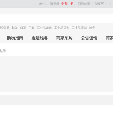
您好，
请登录
免费注册
回到首页
我要买
RO采购
批发
口罩
手套
工业品超市
工业品采购
工业品商城
雄睿
购物指南
走进雄睿
商家采购
公告促销
商
粘剂