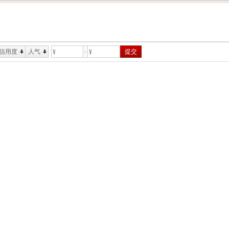
信用度
人气
提交
¥
¥