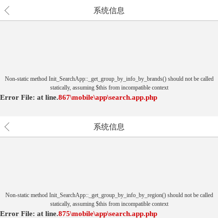
系统信息
Non-static method Init_SearchApp::_get_group_by_info_by_brands() should not be called
statically, assuming $this from incompatible context
Error File:
at
line.
867
\mobile\app\search.app.php
系统信息
Non-static method Init_SearchApp::_get_group_by_info_by_region() should not be called
statically, assuming $this from incompatible context
Error File:
at
line.
875
\mobile\app\search.app.php