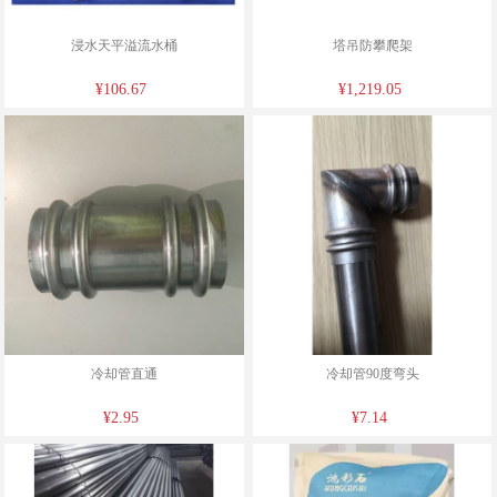
浸水天平溢流水桶
塔吊防攀爬架
¥106.67
¥1,219.05
冷却管直通
冷却管90度弯头
¥2.95
¥7.14