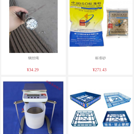
钢丝绳
标准砂
¥34.29
¥271.43