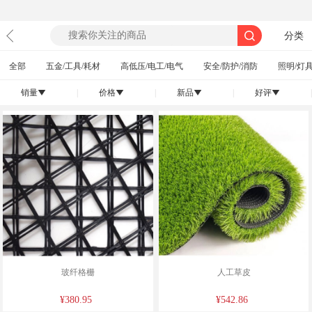
分类
全部
五金/工具/耗材
高低压/电工/电气
安全/防护/消防
照明/灯具
销量
|
价格
|
新品
|
好评
|
󰄢
󰄢
󰄢
󰄢
玻纤格栅
人工草皮
¥380.95
¥542.86