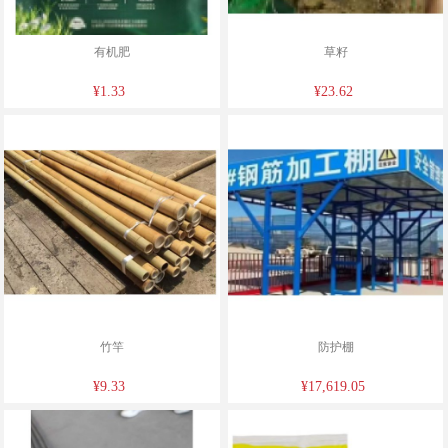
有机肥
草籽
¥1.33
¥23.62
竹竿
防护棚
¥9.33
¥17,619.05