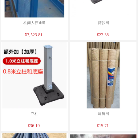
柱间人行通道
筛沙网
¥3,523.81
¥22.38
立柱
建筑网
¥36.19
¥15.71