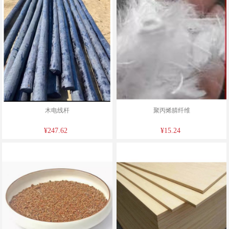
木电线杆
聚丙烯腈纤维
¥247.62
¥15.24