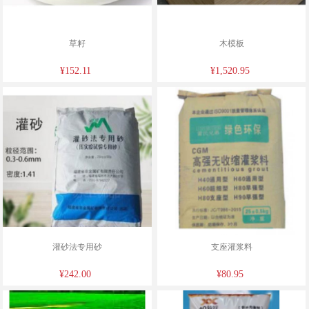
草籽
木模板
¥152.11
¥1,520.95
灌砂法专用砂
支座灌浆料
¥242.00
¥80.95