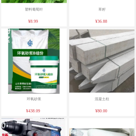
塑料葡萄叶
草籽
¥8.99
¥36.88
环氧砂浆
混凝土柱
¥438.09
¥80.00