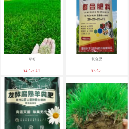
草籽
复合肥
¥2,457.14
¥7.43