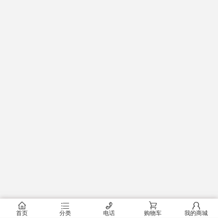
󰂠
󰂦
󰄫
󰂟
󰂢
首页
分类
电话
购物车
我的商城